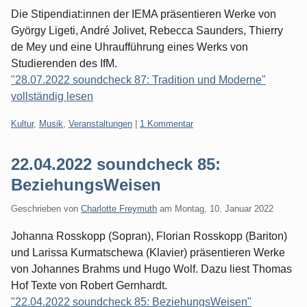
Die Stipendiat:innen der IEMA präsentieren Werke von
György Ligeti, André Jolivet, Rebecca Saunders, Thierry
de Mey und eine Uhraufführung eines Werks von
Studierenden des IfM.
"28.07.2022 soundcheck 87: Tradition und Moderne"
vollständig lesen
Kategorien:
Kultur
,
Musik
,
Veranstaltungen
|
1 Kommentar
22.04.2022 soundcheck 85:
BeziehungsWeisen
Geschrieben von
Charlotte Freymuth
am
Montag, 10. Januar 2022
Johanna Rosskopp (Sopran), Florian Rosskopp (Bariton)
und Larissa Kurmatschewa (Klavier) präsentieren Werke
von Johannes Brahms und Hugo Wolf. Dazu liest Thomas
Hof Texte von Robert Gernhardt.
"22.04.2022 soundcheck 85: BeziehungsWeisen"