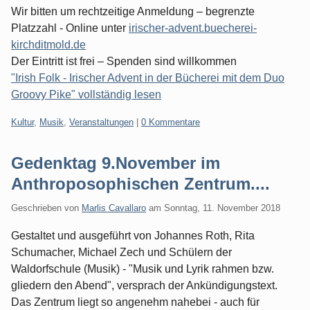
Wir bitten um rechtzeitige Anmeldung – begrenzte
Platzzahl - Online unter
irischer-advent.buecherei-
kirchditmold.de
Der Eintritt ist frei – Spenden sind willkommen
"Irish Folk - Irischer Advent in der Bücherei mit dem Duo
Groovy Pike" vollständig lesen
Kategorien:
Kultur
,
Musik
,
Veranstaltungen
|
0 Kommentare
Gedenktag 9.November im
Anthroposophischen Zentrum....
Geschrieben von
Marlis Cavallaro
am
Sonntag, 11. November 2018
Gestaltet und ausgeführt von Johannes Roth, Rita
Schumacher, Michael Zech und Schülern der
Waldorfschule (Musik) - "Musik und Lyrik rahmen bzw.
gliedern den Abend", versprach der Ankündigungstext.
Das Zentrum liegt so angenehm nahebei - auch für