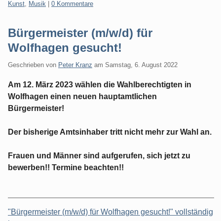
Kategorien:
Kunst
,
Musik
|
0 Kommentare
Bürgermeister (m/w/d) für
Wolfhagen gesucht!
Geschrieben von
Peter Kranz
am
Samstag, 6. August 2022
Am 12. März 2023 wählen die Wahlberechtigten in
Wolfhagen einen neuen hauptamtlichen
Bürgermeister!
Der bisherige Amtsinhaber tritt nicht mehr zur Wahl an.
Frauen und Männer sind aufgerufen, sich jetzt zu
bewerben!! Termine beachten!!
"Bürgermeister (m/w/d) für Wolfhagen gesucht!" vollständig