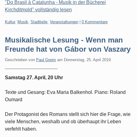
"Do Brasil à Catalunha - Musik in der Bücherei
Kirchditmold" vollständig lesen
Kategorien:
Kultur
,
Musik
,
Stadtteile
,
Veranstaltungen
|
0 Kommentare
Musikalische Lesung - Wenn man
Freunde hat von Gábor von Vaszary
Geschrieben von
Paul Greim
am
Donnerstag, 25. April 2019
Samstag 27. April, 20 Uhr
Texte und Gesang: Eva Maria Balkenhol. Piano: Roland
Oumard
Der Protagonist des Romans stellt sich hier die Frage, wie
viele Menschen, weshalb und ob überhaupt ihr Leben
verfehlt haben.