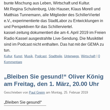
bunte Mischung aus Leben, Wirtschaft und Kultur.
Mit Regina Schulenburg, Udo Hauser, Klaus Morell und
Matthias Tunnemann, alle Mitglieder des SchillerViertel
e.V., experimentierte das StadtLabor zu Entwicklungen in
und Perspektiven für das Schillerviertel.
kassel-zeitung dokumentiert die am 4. April 2019 im Freien
Radio Kassel ausgestrahlte Live-Sendung. Die Musiktitel
sind im Podcast nicht enthalten. Das hat mit der GEMA zu
tun.
Kategorien:
Kultur
,
Kunst
,
Musik
,
Podcast
,
Stadtteile
,
Unterwegs
,
Wirtschaft
|
0
Kommentare
„Bleiben Sie gesund!“ Oliver König
am Freitag, den 1. März, 20.00 Uhr
Geschrieben von
Paul Greim
am
Montag, 25. Februar 2019
„Bleiben Sie gesund!“