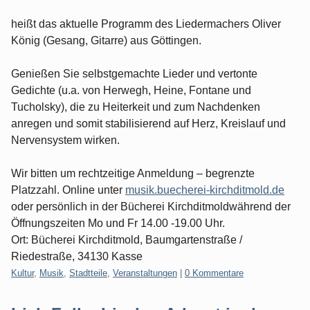
heißt das aktuelle Programm des Liedermachers Oliver
König (Gesang, Gitarre) aus Göttingen.
Genießen Sie selbstgemachte Lieder und vertonte
Gedichte (u.a. von Herwegh, Heine, Fontane und
Tucholsky), die zu Heiterkeit und zum Nachdenken
anregen und somit stabilisierend auf Herz, Kreislauf und
Nervensystem wirken.
Wir bitten um rechtzeitige Anmeldung – begrenzte
Platzzahl. Online unter
musik.buecherei-kirchditmold.de
oder persönlich in der Bücherei Kirchditmoldwährend der
Öffnungszeiten Mo und Fr 14.00 -19.00 Uhr.
Ort: Bücherei Kirchditmold, Baumgartenstraße /
Riedestraße, 34130 Kasse
Kategorien:
Kultur
,
Musik
,
Stadtteile
,
Veranstaltungen
|
0 Kommentare