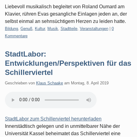
Liebevoll musikalisch begleitet von Roland Oumard am
Klavier, rühren Evas gesangliche Einlagen jeden an, der
selbst einmal an sehnsüchtigem Herzen zu leiden hatte.
Kategorien:
Bildung
,
Genuß
,
Kultur
,
Musik
,
Stadtteile
,
Veranstaltungen
|
0
Kommentare
StadtLabor:
Entwicklungen/Perspektiven für das
Schillerviertel
Geschrieben von
Klaus Schaake
am
Montag, 8. April 2019
StadtLabor zum Schillerviertel herunterladen
Innerstädtisch gelegen und in unmittelbarer Nähe der
Universität Kassel beheimatet das Schillerviertel eine