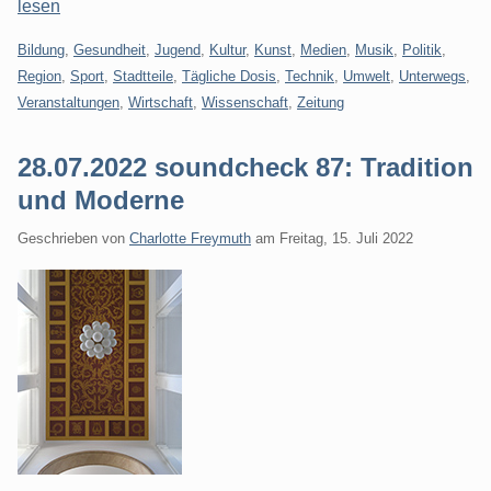
lesen
Kategorien:
Bildung
,
Gesundheit
,
Jugend
,
Kultur
,
Kunst
,
Medien
,
Musik
,
Politik
,
Region
,
Sport
,
Stadtteile
,
Tägliche Dosis
,
Technik
,
Umwelt
,
Unterwegs
,
Veranstaltungen
,
Wirtschaft
,
Wissenschaft
,
Zeitung
28.07.2022 soundcheck 87: Tradition
und Moderne
Geschrieben von
Charlotte Freymuth
am
Freitag, 15. Juli 2022