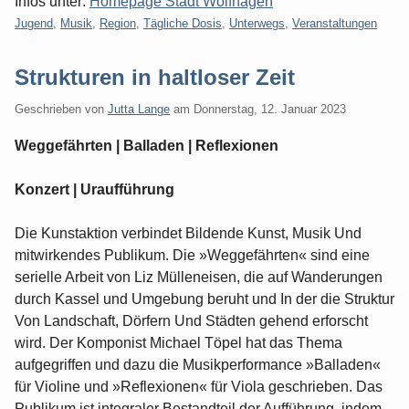
Infos unter:
Homepage Stadt Wolfhagen
Kategorien:
Jugend
,
Musik
,
Region
,
Tägliche Dosis
,
Unterwegs
,
Veranstaltungen
Strukturen in haltloser Zeit
Geschrieben von
Jutta Lange
am
Donnerstag, 12. Januar 2023
Weggefährten | Balladen | Reflexionen
Konzert | Uraufführung
Die Kunstaktion verbindet Bildende Kunst, Musik Und
mitwirkendes Publikum. Die »Weggefährten« sind eine
serielle Arbeit von Liz Mülleneisen, die auf Wanderungen
durch Kassel und Umgebung beruht und In der die Struktur
Von Landschaft, Dörfern Und Städten gehend erforscht
wird. Der Komponist Michael Töpel hat das Thema
aufgegriffen und dazu die Musikperformance »Balladen«
für Violine und »Reflexionen« für Viola geschrieben. Das
Publikum ist integraler Bestandteil der Aufführung, indem