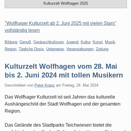
Kulturzelt Wolfhagen 2025
"Wolfhager Kulturzelt ab 2. Juni 2025 mit vielen Stars"
vollständig lesen
Kategorien:
Bildung
,
Genuß
,
Geräuschkulissen
,
Jugend
,
Kultur
,
Kunst
,
Musik
,
Region
,
Tägliche Dosis
,
Unterwegs
,
Veranstaltungen
,
Zeitung
Kulturzelt Wolfhagen vom 28. Mai
bis 2. Juni 2024 mit tollen Musikern
Geschrieben von
Peter Kranz
am
Freitag, 24. Mai 2024
Das Wolfhager Kulturzelt ist seit Jahren das kulturelle
Aushängeschild der Stadt Wolfhagen und der gesamten
Region.
Das Gelände des Stadtparks Teichwiesen bietet die