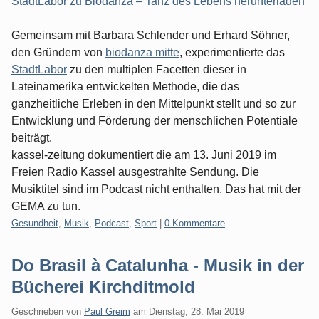
StadtLabor zu Biodanza – Tanz des Lebens herunterladen
Gemeinsam mit Barbara Schlender und Erhard Söhner,
den Gründern von
biodanza mitte
, experimentierte das
StadtLabor
zu den multiplen Facetten dieser in
Lateinamerika entwickelten Methode, die das
ganzheitliche Erleben in den Mittelpunkt stellt und so zur
Entwicklung und Förderung der menschlichen Potentiale
beiträgt.
kassel-zeitung dokumentiert die am 13. Juni 2019 im
Freien Radio Kassel ausgestrahlte Sendung. Die
Musiktitel sind im Podcast nicht enthalten. Das hat mit der
GEMA zu tun.
Kategorien:
Gesundheit
,
Musik
,
Podcast
,
Sport
|
0 Kommentare
Do Brasil à Catalunha - Musik in der
Bücherei Kirchditmold
Geschrieben von
Paul Greim
am
Dienstag, 28. Mai 2019