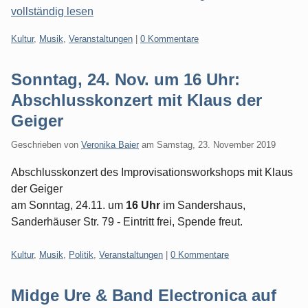
vollständig lesen
Kategorien:
Kultur
,
Musik
,
Veranstaltungen
|
0 Kommentare
Sonntag, 24. Nov. um 16 Uhr:
Abschlusskonzert mit Klaus der
Geiger
Geschrieben von
Veronika Baier
am
Samstag, 23. November 2019
Abschlusskonzert des Improvisationsworkshops mit Klaus
der Geiger
am Sonntag, 24.11. um
16 Uhr
im Sandershaus,
Sanderhäuser Str. 79 - Eintritt frei, Spende freut.
Kategorien:
Kultur
,
Musik
,
Politik
,
Veranstaltungen
|
0 Kommentare
Midge Ure & Band Electronica auf