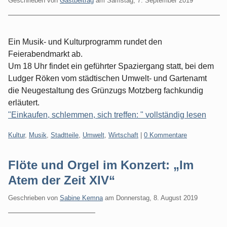
Geschrieben von
Gastbeitrag
am
Samstag, 7. September 2019
Ein Musik- und Kulturprogramm rundet den
Feierabendmarkt ab.
Um 18 Uhr findet ein geführter Spaziergang statt, bei dem
Ludger Röken vom städtischen Umwelt- und Gartenamt
die Neugestaltung des Grünzugs Motzberg fachkundig
erläutert.
"Einkaufen, schlemmen, sich treffen: " vollständig lesen
Kategorien:
Kultur
,
Musik
,
Stadtteile
,
Umwelt
,
Wirtschaft
|
0 Kommentare
Flöte und Orgel im Konzert: „Im
Atem der Zeit XIV“
Geschrieben von
Sabine Kemna
am
Donnerstag, 8. August 2019