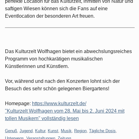
perfekte Location für das Kulturzelt, inmitten von Natur und
saftigen Wiesen können sich die Fans auf eine
Eventlocation der besonderen Art freuen.
Das Kulturzelt Wolfhagen bietet ein abwechslungsreiches
Programm von hochkarätigen musikalischen
Künstlerinnen und Künstlern.
Vor, während und nach den Konzerten lohnt sich der
Besuch des sehr schön gelegenen Biergartens!
Homepage:
https://www.kulturzelt.de/
"Kulturzelt Wolfhagen vom 28. Mai bis 2. Juni 2024 mit
tollen Musikern" vollständig lesen
Kategorien:
Genuß
,
Jugend
,
Kultur
,
Kunst
,
Musik
,
Region
,
Tägliche Dosis
,
Unterwegs
,
Veranstaltungen
,
Zeitung