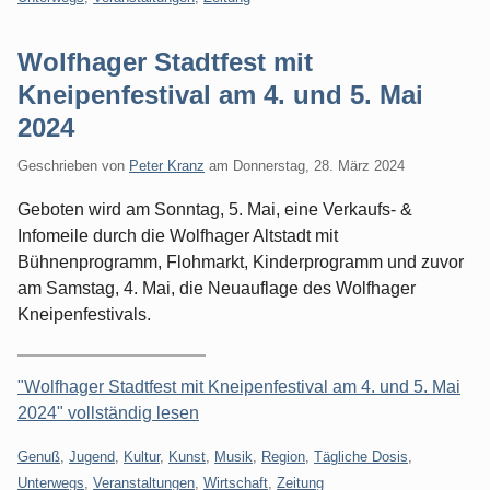
Wolfhager Stadtfest mit
Kneipenfestival am 4. und 5. Mai
2024
Geschrieben von
Peter Kranz
am
Donnerstag, 28. März 2024
Geboten wird am Sonntag, 5. Mai, eine Verkaufs- &
Infomeile durch die Wolfhager Altstadt mit
Bühnenprogramm, Flohmarkt, Kinderprogramm und zuvor
am Samstag, 4. Mai, die Neuauflage des Wolfhager
Kneipenfestivals.
"Wolfhager Stadtfest mit Kneipenfestival am 4. und 5. Mai
2024" vollständig lesen
Kategorien:
Genuß
,
Jugend
,
Kultur
,
Kunst
,
Musik
,
Region
,
Tägliche Dosis
,
Unterwegs
,
Veranstaltungen
,
Wirtschaft
,
Zeitung