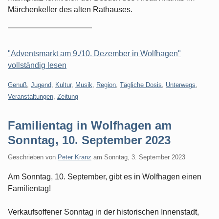
Märchenkeller des alten Rathauses.
"Adventsmarkt am 9./10. Dezember in Wolfhagen"
vollständig lesen
Kategorien:
Genuß
,
Jugend
,
Kultur
,
Musik
,
Region
,
Tägliche Dosis
,
Unterwegs
,
Veranstaltungen
,
Zeitung
Familientag in Wolfhagen am
Sonntag, 10. September 2023
Geschrieben von
Peter Kranz
am
Sonntag, 3. September 2023
Am Sonntag, 10. September, gibt es in Wolfhagen einen
Familientag!
Verkaufsoffener Sonntag in der historischen Innenstadt,