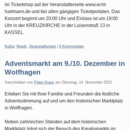
im Ticketshop auf der Veranstalterseite www.echt-
hartmann.de und bei allen gängigen Ticketportalen. Das
Konzert beginnt um 20:00 Uhr und Einlass ist um 19:00
Uhr in der KREUZKIRCHE in der Luisenstraß 13 in
KASSEL.
Kategorien:
Kultur
,
Musik
,
Veranstaltungen
|
0 Kommentare
Adventsmarkt am 9./10. Dezember in
Wolfhagen
Geschrieben von
Peter Kranz
am
Dienstag, 14. November 2023
Erleben Sie mit Ihrer Familie und Freunden die festliche
Adventsstimmung auf und um den historischen Marktplatz
in Wolfhagen.
Neben zahlreichen Ständen auf dem historischen
Marktplatz lohnt sich der Besuch des Kreativmarkts im