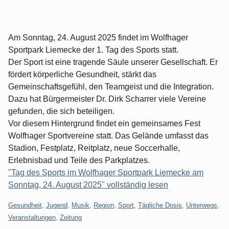
Am Sonntag, 24. August 2025 findet im Wolfhager
Sportpark Liemecke der 1. Tag des Sports statt.
Der Sport ist eine tragende Säule unserer Gesellschaft. Er
fördert körperliche Gesundheit, stärkt das
Gemeinschaftsgefühl, den Teamgeist und die Integration.
Dazu hat Bürgermeister Dr. Dirk Scharrer viele Vereine
gefunden, die sich beteiligen.
Vor diesem Hintergrund findet ein gemeinsames Fest
Wolfhager Sportvereine statt. Das Gelände umfasst das
Stadion, Festplatz, Reitplatz, neue Soccerhalle,
Erlebnisbad und Teile des Parkplatzes.
"Tag des Sports im Wolfhager Sportpark Liemecke am
Sonntag, 24. August 2025" vollständig lesen
Kategorien:
Gesundheit
,
Jugend
,
Musik
,
Region
,
Sport
,
Tägliche Dosis
,
Unterwegs
,
Veranstaltungen
,
Zeitung