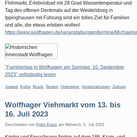
Flohmarkt, Erlebnisbad mit 28 Grad Wassertemperatur und
Tag des offenen Denkmals auf der Weidelsburg in
Ippinghausen mit Führung sind ein tolles Ziel für Familien
und alle, die etwas erleben wollen!
https://www.wolfhagen.de/veranstaltungen/termine/Michaeli
"Familientag in Wolfhagen am Sonntag, 10. September
2023" vollständig lesen
Kategorien:
Jugend
,
Kultur
,
Musik
,
Region
,
Unterwegs
,
Veranstaltungen
,
Zeitung
Wolfhager Viehmarkt vom 13. bis
16. Juli 2023
Geschrieben von
Peter Kranz
am
Mittwoch, 5. Juli 2023
Kinder und Erwachsene finden auf dem 186. Kram- und