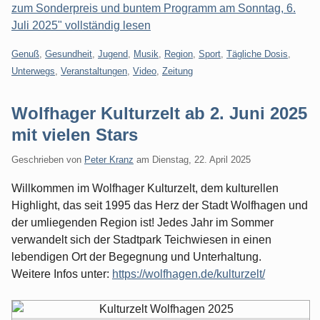
zum Sonderpreis und buntem Programm am Sonntag, 6.
Juli 2025" vollständig lesen
Kategorien:
Genuß
,
Gesundheit
,
Jugend
,
Musik
,
Region
,
Sport
,
Tägliche Dosis
,
Unterwegs
,
Veranstaltungen
,
Video
,
Zeitung
Wolfhager Kulturzelt ab 2. Juni 2025
mit vielen Stars
Geschrieben von
Peter Kranz
am
Dienstag, 22. April 2025
Willkommen im Wolfhager Kulturzelt, dem kulturellen
Highlight, das seit 1995 das Herz der Stadt Wolfhagen und
der umliegenden Region ist! Jedes Jahr im Sommer
verwandelt sich der Stadtpark Teichwiesen in einen
lebendigen Ort der Begegnung und Unterhaltung.
Weitere Infos unter:
https://wolfhagen.de/kulturzelt/