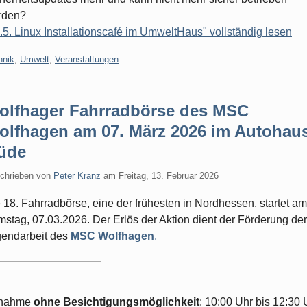
rden?
.5. Linux Installationscafé im UmweltHaus" vollständig lesen
gorien:
hnik
,
Umwelt
,
Veranstaltungen
olfhager Fahrradbörse des MSC
olfhagen am 07. März 2026 im Autohau
üde
chrieben von
Peter Kranz
am
Freitag, 13. Februar 2026
 18. Fahrradbörse, eine der frühesten in Nordhessen, startet am
stag, 07.03.2026. Der Erlös der Aktion dient der Förderung der
endarbeit des
MSC Wolfhagen
.
nahme
ohne Besichtigungsmöglichkeit
: 10:00 Uhr bis 12:30 