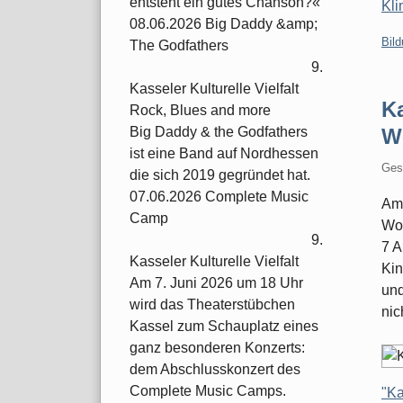
entsteht ein gutes Chanson?«
Kli
08.06.2026 Big Daddy &amp;
Kate
Bil
The Godfathers
9.
Kasseler Kulturelle Vielfalt
Ka
Rock, Blues and more
W
Big Daddy & the Godfathers
ist eine Band auf Nordhessen
Ges
die sich 2019 gegründet hat.
07.06.2026 Complete Music
Am 
Camp
Wol
9.
7 A
Kasseler Kulturelle Vielfalt
Kin
Am 7. Juni 2026 um 18 Uhr
und
wird das Theaterstübchen
nic
Kassel zum Schauplatz eines
ganz besonderen Konzerts:
dem Abschlusskonzert des
Complete Music Camps.
"Ka