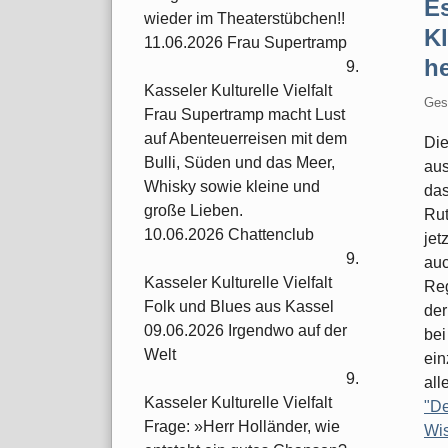
Es
wieder im Theaterstübchen!!
K
11.06.2026 Frau Supertramp
he
9.
Kasseler Kulturelle Vielfalt
Ges
Frau Supertramp macht Lust
auf Abenteuerreisen mit dem
Die
Bulli, Süden und das Meer,
aus
Whisky sowie kleine und
das
große Lieben.
Rut
10.06.2026 Chattenclub
jet
9.
auc
Kasseler Kulturelle Vielfalt
Reg
Folk und Blues aus Kassel
der
09.06.2026 Irgendwo auf der
bei
Welt
ein
9.
alle
Kasseler Kulturelle Vielfalt
"De
Frage: »Herr Holländer, wie
Wis