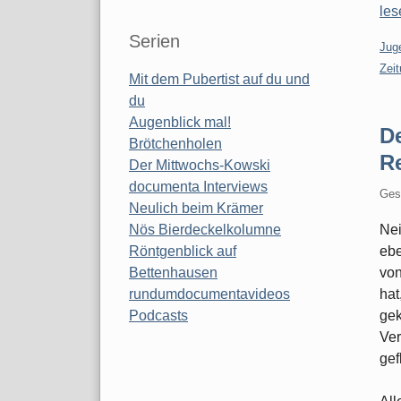
les
Serien
Kate
Jug
Zei
Mit dem Pubertist auf du und
du
Augenblick mal!
De
Brötchenholen
R
Der Mittwochs-Kowski
documenta Interviews
Ges
Neulich beim Krämer
Nei
Nös Bierdeckelkolumne
ebe
Röntgenblick auf
von
Bettenhausen
hat
rundumdocumentavideos
gek
Podcasts
Ver
gef