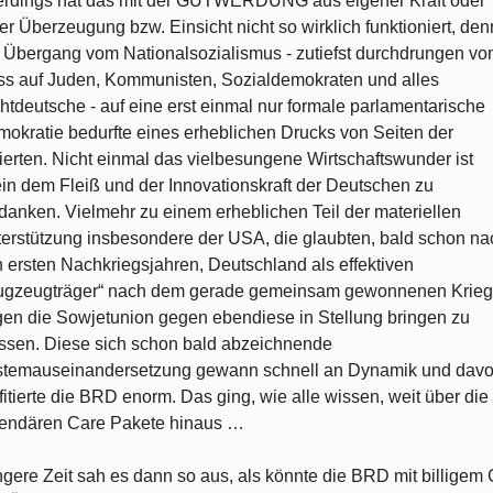
erdings hat das mit der GUTWERDUNG aus eigener Kraft oder
er Überzeugung bzw. Einsicht nicht so wirklich funktioniert, den
 Übergang vom Nationalsozialismus - zutiefst durchdrungen v
s auf Juden, Kommunisten, Sozialdemokraten und alles
htdeutsche - auf eine erst einmal nur formale parlamentarische
okratie bedurfte eines erheblichen Drucks von Seiten der
iierten. Nicht einmal das vielbesungene Wirtschaftswunder ist
ein dem Fleiß und der Innovationskraft der Deutschen zu
danken. Vielmehr zu einem erheblichen Teil der materiellen
erstützung insbesondere der USA, die glaubten, bald schon na
 ersten Nachkriegsjahren, Deutschland als effektiven
ugzeugträger“ nach dem gerade gemeinsam gewonnenen Krieg
en die Sowjetunion gegen ebendiese in Stellung bringen zu
sen. Diese sich schon bald abzeichnende
stemauseinandersetzung gewann schnell an Dynamik und dav
fitierte die BRD enorm. Das ging, wie alle wissen, weit über die
endären Care Pakete hinaus …
gere Zeit sah es dann so aus, als könnte die BRD mit billigem