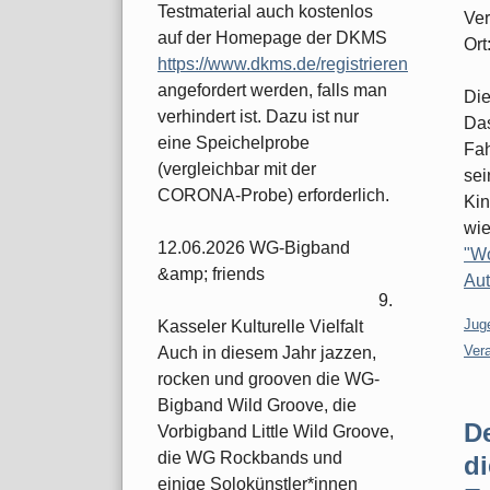
Testmaterial auch kostenlos
Ver
auf der Homepage der DKMS
Ort
https://www.dkms.de/registrieren
angefordert werden, falls man
Die
verhindert ist. Dazu ist nur
Das
eine Speichelprobe
Fah
(vergleichbar mit der
sei
CORONA-Probe) erforderlich.
Kin
wie
12.06.2026 WG-Bigband
"Wo
&amp; friends
Aut
9.
Kate
Jug
Kasseler Kulturelle Vielfalt
Ver
Auch in diesem Jahr jazzen,
rocken und grooven die WG-
Bigband Wild Groove, die
D
Vorbigband Little Wild Groove,
die WG Rockbands und
di
einige Solokünstler*innen