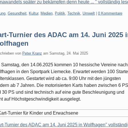
mawandels später zu bekämpfen denn heute ... " vollständig le
gorien:
dung
,
Gesundheit
,
Kultur
,
Medien
,
Politik
,
Technik
,
Umwelt
|
0 Kommentare
rt-Turnier des ADAC am 14. Juni 2025 
olfhagen
chrieben von
Peter Kranz
am
Samstag, 24. Mai 2025
Samstag, den 14.06.2025 kommen 10 hessische Vereine nach
fhagen in den Sportpark Liemecke. Erwartet werden 100 Starter
ltersklassen. Gestartet wird ab ca. 9:00 Uhr mit den jüngsten
dern ab 7 Jahren. Die motorisierten Karts haben zwischen 6 P
 30 PS und sind technisch auf eine gute Beschleunigung und
ht auf Höchstgeschwindigkeit ausgelegt.
rt-Turnier des ADAC am 14. Juni 2025 in Wolfhagen" vollständ