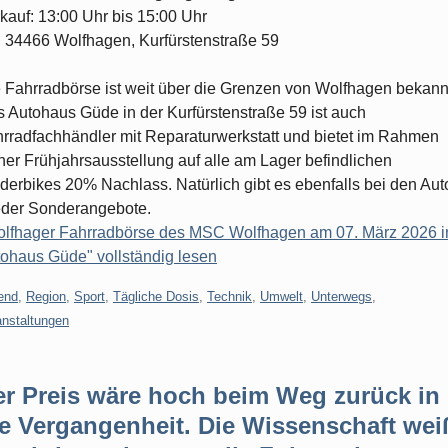
kauf: 13:00 Uhr bis 15:00 Uhr
: 34466 Wolfhagen, Kurfürstenstraße 59
 Fahrradbörse ist weit über die Grenzen von Wolfhagen bekann
 Autohaus Güde in der Kurfürstenstraße 59 ist auch
rradfachhändler mit Reparaturwerkstatt und bietet im Rahmen
ner Frühjahrsausstellung auf alle am Lager befindlichen
derbikes 20% Nachlass. Natürlich gibt es ebenfalls bei den Aut
der Sonderangebote.
lfhager Fahrradbörse des MSC Wolfhagen am 07. März 2026 
ohaus Güde" vollständig lesen
gorien:
end
,
Region
,
Sport
,
Tägliche Dosis
,
Technik
,
Umwelt
,
Unterwegs
,
anstaltungen
er Preis wäre hoch beim Weg zurück in
e Vergangenheit. Die Wissenschaft wei