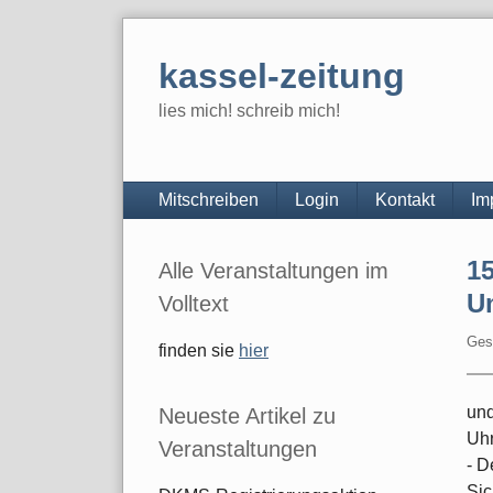
Skip
to
kassel-zeitung
content
lies mich! schreib mich!
Navigation
Mitschreiben
Login
Kontakt
Im
Seitenleiste
15
Alle Veranstaltungen im
U
Volltext
Ges
finden sie
hier
und
Neueste Artikel zu
Uhr
Veranstaltungen
- D
Sic