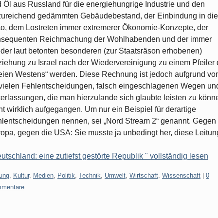
 Öl aus Russland für die energiehungrige Industrie und den
ureichend gedämmten Gebäudebestand, der Einbindung in die
o, dem Lostreten immer extremerer Ökonomie-Konzepte, der
nsequenten Reichmachung der Wohlhabenden und der immer
der laut betonten besonderen (zur Staatsräson erhobenen)
iehung zu Israel nach der Wiedervereinigung zu einem Pfeiler
eien Westens“ werden. Diese Rechnung ist jedoch aufgrund vo
vielen Fehlentscheidungen, falsch eingeschlagenen Wegen un
erlassungen, die man hierzulande sich glaubte leisten zu könn
ht wirklich aufgegangen. Um nur ein Beispiel für derartige
lentscheidungen nennen, sei „Nord Stream 2“ genannt. Gegen
opa, gegen die USA: Sie musste ja unbedingt her, diese Leitun
utschland: eine zutiefst gestörte Republik " vollständig lesen
gorien:
dung
,
Kultur
,
Medien
,
Politik
,
Technik
,
Umwelt
,
Wirtschaft
,
Wissenschaft
|
0
mentare