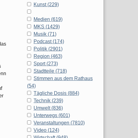
Kunst (229)
Medien (619)
MKS (1429)
Musik (71)
Podcast (174)
das
Politik (2901)
Region (463)
Sport (273)
s
Stadtteile (718)
enn
Stimmen aus dem Rathaus
(54)
f
Tägliche Dosis (884)
er
Technik (239)
Umwelt (836)
Unterwegs (601)
Veranstaltungen (7810)
Video (124)
Wirtschaft (948)