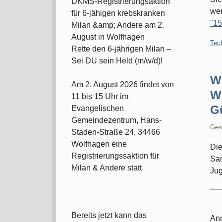
DKMS-Registrierungsaktion
we
für 6-jähigen krebskranken
"15
Milan &amp; Andere am 2.
August in Wolfhagen
Kate
Tec
Rette den 6-jährigen Milan –
Sei DU sein Held (m/w/d)!
W
Am 2. August 2026 findet von
W
11 bis 15 Uhr im
G
Evangelischen
Gemeindezentrum, Hans-
Ges
Staden-Straße 24, 34466
Wolfhagen eine
Die
Registrierungssaktion für
Sam
Milan & Andere statt.
Jug
Bereits jetzt kann das
An