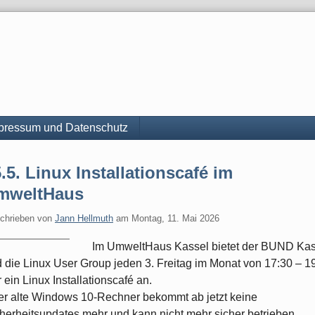
pressum und Datenschutz
.5. Linux Installationscafé im
mweltHaus
chrieben von
Jann Hellmuth
am
Montag, 11. Mai 2026
Im UmweltHaus Kassel bietet der BUND Kas
 die Linux User Group jeden 3. Freitag im Monat von 17:30 – 1
 ein Linux Installationscafé an.
er alte Windows 10-Rechner bekommt ab jetzt keine
herheitsupdates mehr und kann nicht mehr sicher betrieben