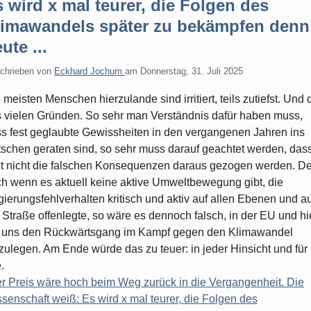
 wird x mal teurer, die Folgen des
limawandels später zu bekämpfen denn
ute ...
chrieben von
Eckhard Jochum
am
Donnerstag, 31. Juli 2025
 meisten Menschen hierzulande sind irritiert, teils zutiefst. Und 
 vielen Gründen. So sehr man Verständnis dafür haben muss,
s fest geglaubte Gewissheiten in den vergangenen Jahren ins
schen geraten sind, so sehr muss darauf geachtet werden, das
zt nicht die falschen Konsequenzen daraus gezogen werden. D
h wenn es aktuell keine aktive Umweltbewegung gibt, die
ierungsfehlverhalten kritisch und aktiv auf allen Ebenen und au
 Straße offenlegte, so wäre es dennoch falsch, in der EU und hi
 uns den Rückwärtsgang im Kampf gegen den Klimawandel
zulegen. Am Ende würde das zu teuer: in jeder Hinsicht und für
.
r Preis wäre hoch beim Weg zurück in die Vergangenheit. Die
senschaft weiß: Es wird x mal teurer, die Folgen des