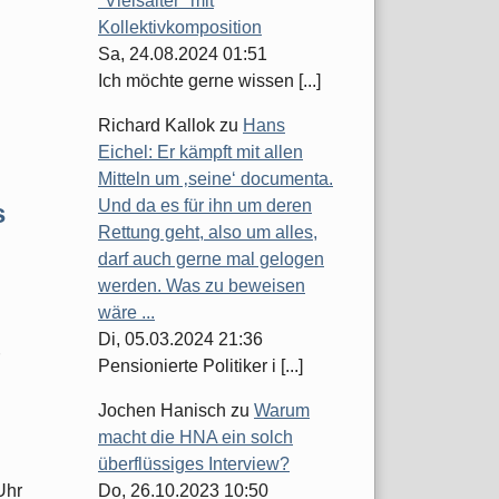
"Vielsaiter" mit
Kollektivkomposition
Sa, 24.08.2024 01:51
Ich möchte gerne wissen [...]
Richard Kallok
zu
Hans
Eichel: Er kämpft mit allen
Mitteln um ‚seine‘ documenta.
Und da es für ihn um deren
s
Rettung geht, also um alles,
darf auch gerne mal gelogen
werden. Was zu beweisen
wäre ...
Di, 05.03.2024 21:36
Pensionierte Politiker i [...]
Jochen Hanisch
zu
Warum
macht die HNA ein solch
überflüssiges Interview?
Uhr
Do, 26.10.2023 10:50