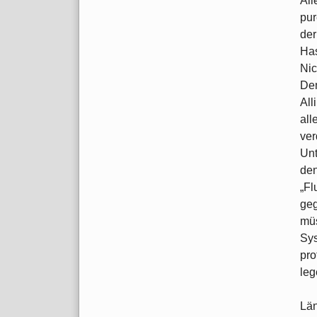
All
pur
der
Has
Nic
Dem
All
all
ver
Unt
den
„Fl
geg
müs
Sy
pro
leg
Län