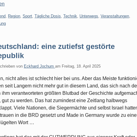
en
gorien:
end
,
Region
,
Sport
,
Tägliche Dosis
,
Technik
,
Unterwegs
,
Veranstaltungen
,
tung
utschland: eine zutiefst gestörte
epublik
chrieben von
Eckhard Jochum
am
Freitag, 18. April 2025
n, nicht alles ist schlecht hier bei uns. Aber das Meiste funktioni
n seit Langem nicht mehr gut in diesem Land, das sich nach d
 ihm verantworteten größten Blutbad der Geschichte aufgemac
, gut zu werden. Das hat zumindest eine Zeitlang halbwegs
lappt. Viele Nationen, die Siegermächte und selbst Israel hatte
trauen in die BRD gesetzt und Made in Germany wurde zu ein
lügelten Wort …