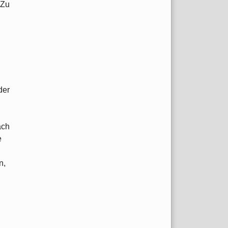
 Zu
der
ach
e
n,