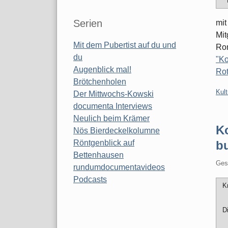
Serien
mit
Mit
Mit dem Pubertist auf du und
Rom
du
"Ko
Augenblick mal!
Rot
Brötchenholen
Kate
Kult
Der Mittwochs-Kowski
documenta Interviews
Neulich beim Krämer
Ko
Nös Bierdeckelkolumne
b
Röntgenblick auf
Bettenhausen
Ges
rundumdocumentavideos
Podcasts
K
Di