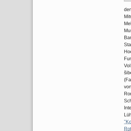
dem
Mit
Me
Mus
Ban
Sta
Hoc
Fun
Vol
šib
(Fa
von
Rom
Sch
Int
Lüh
"Ko
Rot