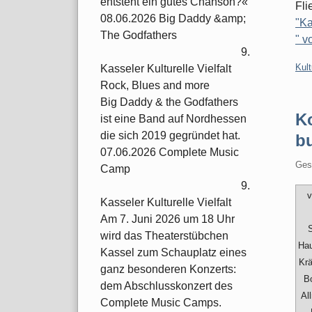
entsteht ein gutes Chanson?«
Fli
08.06.2026 Big Daddy &amp;
"Ka
The Godfathers
" v
9.
Kate
Kult
Kasseler Kulturelle Vielfalt
Rock, Blues and more
Big Daddy & the Godfathers
Ko
ist eine Band auf Nordhessen
die sich 2019 gegründet hat.
b
07.06.2026 Complete Music
Ges
Camp
9.
v
Kasseler Kulturelle Vielfalt
Am 7. Juni 2026 um 18 Uhr
S
wird das Theaterstübchen
Hau
Kassel zum Schauplatz eines
Krä
ganz besonderen Konzerts:
B
dem Abschlusskonzert des
Al
Complete Music Camps.