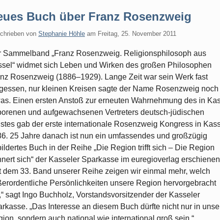
eues Buch über Franz Rosenzweig
chrieben von
Stephanie Höhle
am
Freitag, 25. November 2011
 Sammelband „Franz Rosenzweig. Religionsphilosoph aus
sel“ widmet sich Leben und Wirken des großen Philosophen
nz Rosenzweig (1886–1929). Lange Zeit war sein Werk fast
gessen, nur kleinen Kreisen sagte der Name Rosenzweig noch
as. Einen ersten Anstoß zur erneuten Wahrnehmung des in Ka
orenen und aufgewachsenen Vertreters deutsch-jüdischen
stes gab der erste internationale Rosenzweig Kongress in Kas
6. 25 Jahre danach ist nun ein umfassendes und großzügig
ildertes Buch in der Reihe „Die Region trifft sich – Die Region
nnert sich“ der Kasseler Sparkasse im euregioverlag erschienen
t dem 33. Band unserer Reihe zeigen wir einmal mehr, welch
erordentliche Persönlichkeiten unsere Region hervorgebracht
,“ sagt Ingo Buchholz, Vorstandsvorsitzender der Kasseler
rkasse. „Das Interesse an diesem Buch dürfte nicht nur in unse
ion, sondern auch national wie international groß sein.“