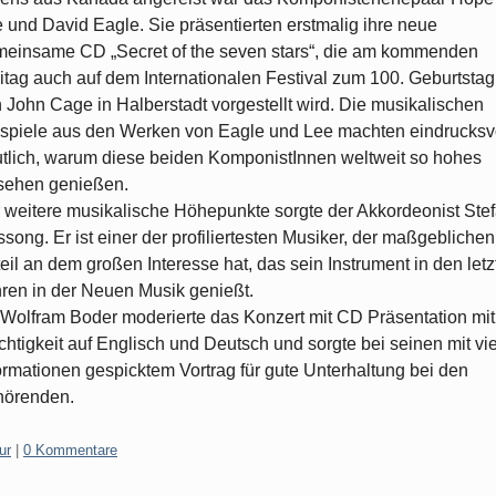
 und David Eagle. Sie präsentierten erstmalig ihre neue
einsame CD „Secret of the seven stars“, die am kommenden
itag auch auf dem Internationalen Festival zum 100. Geburtstag
 John Cage in Halberstadt vorgestellt wird. Die musikalischen
spiele aus den Werken von Eagle und Lee machten eindrucksv
tlich, warum diese beiden KomponistInnen weltweit so hohes
sehen genießen.
 weitere musikalische Höhepunkte sorgte der Akkordeonist Ste
song. Er ist einer der profiliertesten Musiker, der maßgeblichen
eil an dem großen Interesse hat, das sein Instrument in den letz
ren in der Neuen Musik genießt.
 Wolfram Boder moderierte das Konzert mit CD Präsentation mit
chtigkeit auf Englisch und Deutsch und sorgte bei seinen mit vi
ormationen gespicktem Vortrag für gute Unterhaltung bei den
hörenden.
gorien:
ur
|
0 Kommentare