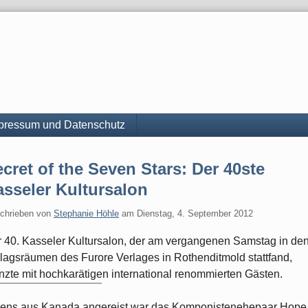
pressum und Datenschutz
cret of the Seven Stars: Der 40ste
sseler Kultursalon
chrieben von
Stephanie Höhle
am
Dienstag, 4. September 2012
 40. Kasseler Kultursalon, der am vergangenen Samstag in de
lagsräumen des Furore Verlages in Rothenditmold stattfand,
nzte mit hochkarätigen international renommierten Gästen.
ens aus Kanada angereist war das Komponistenehepaar Hope