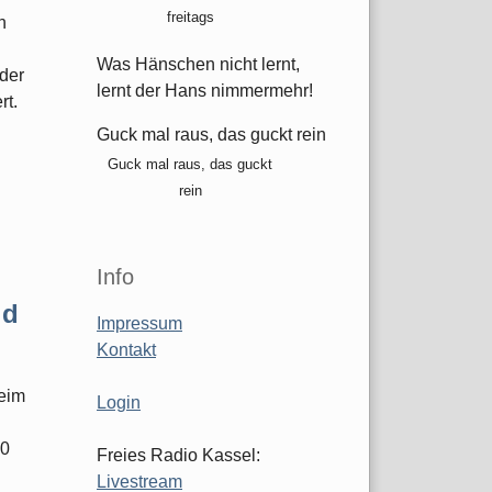
freitags
n
Was Hänschen nicht lernt,
der
lernt der Hans nimmermehr!
rt.
Guck mal raus, das guckt rein
Guck mal raus, das guckt
rein
Info
ld
Impressum
Kontakt
eim
Login
00
Freies Radio Kassel:
Livestream