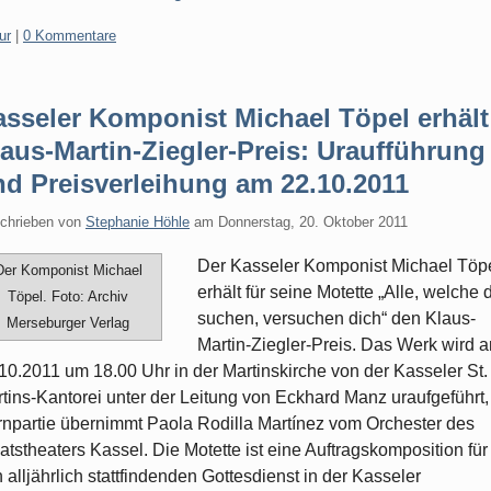
gorien:
ur
|
0 Kommentare
asseler Komponist Michael Töpel erhält
aus-Martin-Ziegler-Preis: Uraufführung
nd Preisverleihung am 22.10.2011
chrieben von
Stephanie Höhle
am
Donnerstag, 20. Oktober 2011
Der Kasseler Komponist Michael Töp
Der Komponist Michael
erhält für seine Motette „Alle, welche 
Töpel. Foto: Archiv
suchen, versuchen dich“ den Klaus-
Merseburger Verlag
Martin-Ziegler-Preis. Das Werk wird 
10.2011 um 18.00 Uhr in der Martinskirche von der Kasseler St.
tins-Kantorei unter der Leitung von Eckhard Manz uraufgeführt,
npartie übernimmt Paola Rodilla Martínez vom Orchester des
atstheaters Kassel. Die Motette ist eine Auftragskomposition für
 alljährlich stattfindenden Gottesdienst in der Kasseler