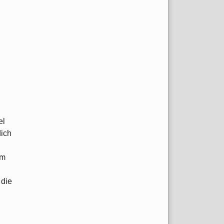
el
dich
am
 die