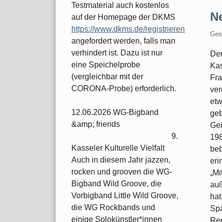
Testmaterial auch kostenlos
N
auf der Homepage der DKMS
https://www.dkms.de/registrieren
Ges
angefordert werden, falls man
verhindert ist. Dazu ist nur
Der
eine Speichelprobe
Kas
(vergleichbar mit der
Fra
CORONA-Probe) erforderlich.
ver
etw
12.06.2026 WG-Bigband
geb
&amp; friends
Gei
9.
198
Kasseler Kulturelle Vielfalt
beb
Auch in diesem Jahr jazzen,
eri
rocken und grooven die WG-
„Mi
Bigband Wild Groove, die
auß
Vorbigband Little Wild Groove,
hat
die WG Rockbands und
Spa
einige Solokünstler*innen
Reg