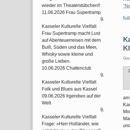
wieder im Theaterstübchen!!
"Ne
11.06.2026 Frau Supertramp
Kate
Kult
9.
Kasseler Kulturelle Vielfalt
Frau Supertramp macht Lust
K
auf Abenteuerreisen mit dem
Kl
Bulli, Süden und das Meer,
Whisky sowie kleine und
Ges
große Lieben.
10.06.2026 Chattenclub
9.
Kasseler Kulturelle Vielfalt
Folk und Blues aus Kassel
09.06.2026 Irgendwo auf der
am 
Welt
Kan
9.
Mot
Kasseler Kulturelle Vielfalt
Mar
Frage: »Herr Holländer, wie
und