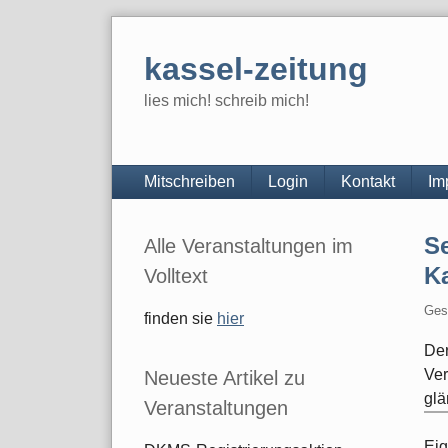
Skip
to
kassel-zeitung
content
lies mich! schreib mich!
Navigation
Mitschreiben
Login
Kontakt
Im
Seitenleiste
Se
Alle Veranstaltungen im
Ka
Volltext
Ges
finden sie
hier
Der
Ver
Neueste Artikel zu
glä
Veranstaltungen
Eig