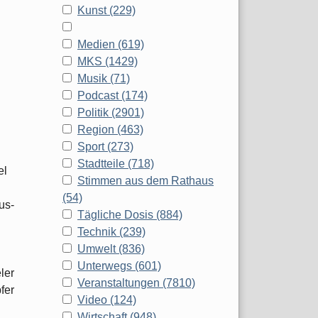
Kunst (229)
Medien (619)
MKS (1429)
Musik (71)
Podcast (174)
Politik (2901)
Region (463)
Sport (273)
Stadtteile (718)
el
Stimmen aus dem Rathaus
(54)
us-
Tägliche Dosis (884)
Technik (239)
Umwelt (836)
Unterwegs (601)
ler
Veranstaltungen (7810)
fer
Video (124)
Wirtschaft (948)