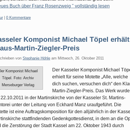
ues Buch über Franz Rosenzweig " vollständig lesen
gorien:
ur
|
0 Kommentare
asseler Komponist Michael Töpel erhält
aus-Martin-Ziegler-Preis
chrieben von
Stephanie Höhle
am
Mittwoch, 26. Oktober 2011
Der Kasseler Komponist Michael Töp
Der Komponist Michael
erhielt für seine Motette „Alle, welche
Töpel. Foto: Archiv
dich suchen, versuchen dich“ den Kla
Merseburger Verlag
Martin-Ziegler-Preis. Das Werk wurde
22.10.2011 in der Martinskirche von der Kasseler St. Martins-
torei unter der Leitung von Eckhard Manz uraufgeführt. Die
ette ist eine Auftragskomposition für den alljährlich in der Kasse
tinskirche stattfindenden Gedenkgottesdienst, in dem an die Op
 die Zerstörung der Stadt Kassel am 22. Oktober 1943 durch