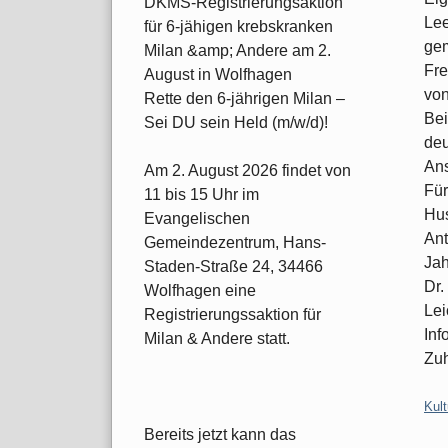
DKMS-Registrierungsaktion
Lee
für 6-jähigen krebskranken
gem
Milan &amp; Andere am 2.
Fre
August in Wolfhagen
von
Rette den 6-jährigen Milan –
Bei
Sei DU sein Held (m/w/d)!
deu
An
Am 2. August 2026 findet von
Für
11 bis 15 Uhr im
Hus
Evangelischen
Ant
Gemeindezentrum, Hans-
Jah
Staden-Straße 24, 34466
Dr.
Wolfhagen eine
Lei
Registrierungssaktion für
Inf
Milan & Andere statt.
Zu
Kate
Kult
Bereits jetzt kann das