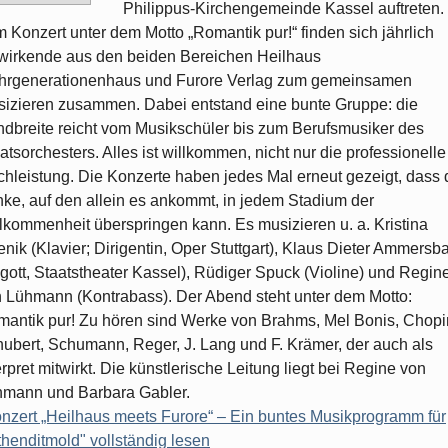
Philippus-Kirchengemeinde Kassel auftreten.
 Konzert unter dem Motto „Romantik pur!“ finden sich jährlich
wirkende aus den beiden Bereichen Heilhaus
hrgenerationenhaus und Furore Verlag zum gemeinsamen
izieren zusammen. Dabei entstand eine bunte Gruppe: die
dbreite reicht vom Musikschüler bis zum Berufsmusiker des
atsorchesters. Alles ist willkommen, nicht nur die professionelle
hleistung. Die Konzerte haben jedes Mal erneut gezeigt, dass 
ke, auf den allein es ankommt, in jedem Stadium der
lkommenheit überspringen kann. Es musizieren u. a. Kristina
enik (Klavier; Dirigentin, Oper Stuttgart), Klaus Dieter Ammersb
gott, Staatstheater Kassel), Rüdiger Spuck (Violine) und Regin
 Lühmann (Kontrabass). Der Abend steht unter dem Motto:
antik pur! Zu hören sind Werke von Brahms, Mel Bonis, Chopi
ubert, Schumann, Reger, J. Lang und F. Krämer, der auch als
erpret mitwirkt. Die künstlerische Leitung liegt bei Regine von
mann und Barbara Gabler.
nzert „Heilhaus meets Furore“ – Ein buntes Musikprogramm für
henditmold" vollständig lesen