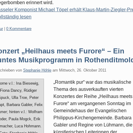
egerbomben erinnert wird.
sseler Komponist Michael Töpel erhält Klaus-Martin-Ziegler-Pr
ollständig lesen
gorien:
ur
|
0 Kommentare
nzert „Heilhaus meets Furore“ – Ein
untes Musikprogramm in Rothenditmol
chrieben von
Stephanie Höhle
am
Mittwoch, 26. Oktober 2011
„Romantik pur“ war das musikalische
orne v.l.: Ina Biesewig,
Thema des ausverkauften vierten
Fiona Dancy, Rüdiger
Konzertes der Reihe „Heilhaus meets
puck, Ulla Troe, Peter
Furore“ am vergangenen Sonntag im
pt, Barbara Gabler, Felix
Gemeindehaus der Evangelischen
mer; hinten v.l.: Wolfram
Philippus-Kirchengemeinde. Barbara
oder, Paula Mogck, Erik
Gabler und Regine von Lühmann, die
lmacher, Luca Hohmann.
künstlerischen Leiterinnen der