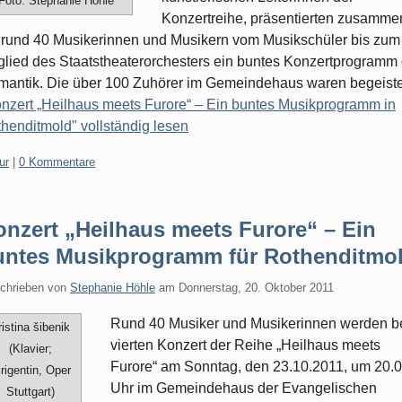
Foto: Stephanie Höhle
Konzertreihe, präsentierten zusamme
 rund 40 Musikerinnen und Musikern vom Musikschüler bis zum
glied des Staatstheaterorchesters ein buntes Konzertprogramm 
antik. Die über 100 Zuhörer im Gemeindehaus waren begeiste
nzert „Heilhaus meets Furore“ – Ein buntes Musikprogramm in
henditmold" vollständig lesen
gorien:
ur
|
0 Kommentare
nzert „Heilhaus meets Furore“ – Ein
untes Musikprogramm für Rothenditmo
chrieben von
Stephanie Höhle
am
Donnerstag, 20. Oktober 2011
Rund 40 Musiker und Musikerinnen werden b
ristina šibenik
vierten Konzert der Reihe „Heilhaus meets
(Klavier;
Furore“ am Sonntag, den 23.10.2011, um 20.
rigentin, Oper
Uhr im Gemeindehaus der Evangelischen
Stuttgart)