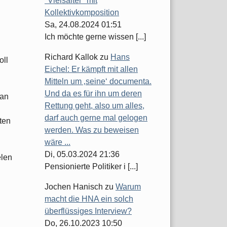
"Vielsaiter" mit
Kollektivkomposition
Sa, 24.08.2024 01:51
Ich möchte gerne wissen [...]
Richard Kallok
zu
Hans
oll
Eichel: Er kämpft mit allen
Mitteln um ‚seine‘ documenta.
Und da es für ihn um deren
fan
Rettung geht, also um alles,
darf auch gerne mal gelogen
ten
werden. Was zu beweisen
wäre ...
Di, 05.03.2024 21:36
elen
Pensionierte Politiker i [...]
Jochen Hanisch
zu
Warum
macht die HNA ein solch
überflüssiges Interview?
Do, 26.10.2023 10:50