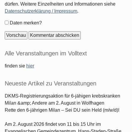
dürfen. Weitere Einzelheiten und Informationen siehe
Datenschutzerklärung / Impressum
.
Formular-
Daten merken?
Optionen
Seitenleiste
Alle Veranstaltungen im Volltext
finden sie
hier
Neueste Artikel zu Veranstaltungen
DKMS-Registrierungsaktion für 6-jähigen krebskranken
Milan &amp; Andere am 2. August in Wolfhagen
Rette den 6-jährigen Milan – Sei DU sein Held (m/w/d)!
Am 2. August 2026 findet von 11 bis 15 Uhr im
Evangelischen Gemeindezentrum, Hans-Staden-Straße