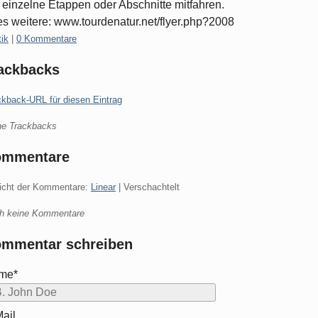
 einzelne Etappen oder Abschnitte mitfahren.
es weitere: www.tourdenatur.net/flyer.php?2008
gorien:
tik
|
0 Kommentare
ackbacks
ckback-URL für diesen Eintrag
ne Trackbacks
ommentare
icht der Kommentare:
Linear
| Verschachtelt
h keine Kommentare
mmentar schreiben
me*
ail