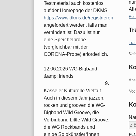
nur
Testmaterial auch kostenlos
All
auf der Homepage der DKMS
Kate
Poli
https://www.dkms.de/registrieren
angefordert werden, falls man
Tr
verhindert ist. Dazu ist nur
eine Speichelprobe
Tra
(vergleichbar mit der
Kei
CORONA-Probe) erforderlich.
K
12.06.2026 WG-Bigband
&amp; friends
Ans
9.
Kasseler Kulturelle Vielfalt
Noc
Auch in diesem Jahr jazzen,
Ko
rocken und grooven die WG-
Bigband Wild Groove, die
Na
Vorbigband Little Wild Groove,
die WG Rockbands und
einige Solokünstler*innen
E-M