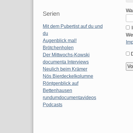
Was
Serien
Mit dem Pubertist auf du und
du
Wei
Augenblick mal!
Im
Brötchenholen
For
Der Mittwochs-Kowski
Opt
documenta Interviews
Neulich beim Krämer
Nös Bierdeckelkolumne
Röntgenblick auf
Bettenhausen
rundumdocumentavideos
Podcasts