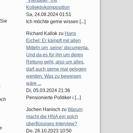
"Vielsaiter" mit
Kollektivkomposition
Sa, 24.08.2024 01:51
 Sie
Ich möchte gerne wissen [...]
Richard Kallok
zu
Hans
Eichel: Er kämpft mit allen
Mitteln um ‚seine‘ documenta.
Und da es für ihn um deren
Rettung geht, also um alles,
darf auch gerne mal gelogen
werden. Was zu beweisen
wäre ...
.
Di, 05.03.2024 21:36
Pensionierte Politiker i [...]
och
Jochen Hanisch
zu
Warum
macht die HNA ein solch
überflüssiges Interview?
e
Do, 26.10.2023 10:50