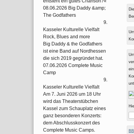
entsteht ein gutes Chanson?«
08.06.2026 Big Daddy &amp;
Die
The Godfathers
Be
9.
Kasseler Kulturelle Vielfalt
Um
Rock, Blues and more
Ko
Big Daddy & the Godfathers
ist eine Band auf Nordhessen
Um
die sich 2019 gegründet hat.
ver
07.06.2026 Complete Music
ein
Camp
Ko
9.
un
Kasseler Kulturelle Vielfalt
Am 7. Juni 2026 um 18 Uhr
wird das Theaterstübchen
Hie
Kassel zum Schauplatz eines
ganz besonderen Konzerts:
dem Abschlusskonzert des
Complete Music Camps.
BB