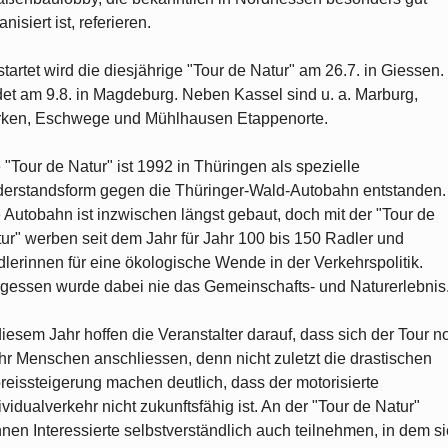
anisiert ist, referieren.
tartet wird die diesjährige "Tour de Natur" am 26.7. in Giessen.
et am 9.8. in Magdeburg. Neben Kassel sind u. a. Marburg,
ken, Eschwege und Mühlhausen Etappenorte.
 "Tour de Natur" ist 1992 in Thüringen als spezielle
erstandsform gegen die Thüringer-Wald-Autobahn entstanden.
 Autobahn ist inzwischen längst gebaut, doch mit der "Tour de
ur" werben seit dem Jahr für Jahr 100 bis 150 Radler und
lerinnen für eine ökologische Wende in der Verkehrspolitik.
gessen wurde dabei nie das Gemeinschafts- und Naturerlebnis
diesem Jahr hoffen die Veranstalter darauf, dass sich der Tour n
r Menschen anschliessen, denn nicht zuletzt die drastischen
reissteigerung machen deutlich, dass der motorisierte
ividualverkehr nicht zukunftsfähig ist. An der "Tour de Natur"
nen Interessierte selbstverständlich auch teilnehmen, in dem si