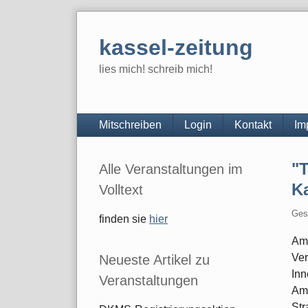
Skip
to
kassel-zeitung
content
lies mich! schreib mich!
Navigation
Mitschreiben
Login
Kontakt
Im
Seitenleiste
"
Alle Veranstaltungen im
K
Volltext
Ges
finden sie
hier
Am 
Ver
Neueste Artikel zu
Inn
Veranstaltungen
Am 
Str