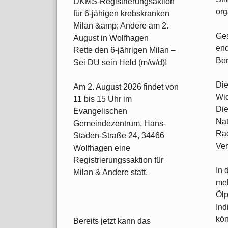
DKMS-Registrierungsaktion
org
für 6-jähigen krebskranken
Milan &amp; Andere am 2.
Ges
August in Wolfhagen
end
Rette den 6-jährigen Milan –
Bor
Sei DU sein Held (m/w/d)!
Die
Am 2. August 2026 findet von
Wid
11 bis 15 Uhr im
Die
Evangelischen
Nat
Gemeindezentrum, Hans-
Rad
Staden-Straße 24, 34466
Ver
Wolfhagen eine
Registrierungssaktion für
In 
Milan & Andere statt.
meh
Ölp
Ind
kön
Bereits jetzt kann das