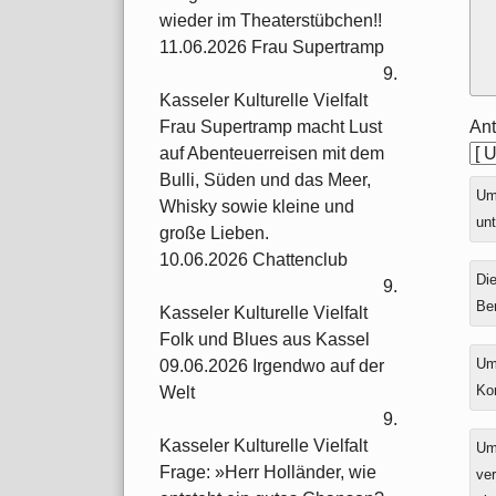
wieder im Theaterstübchen!!
11.06.2026 Frau Supertramp
9.
Kasseler Kulturelle Vielfalt
Ant
Frau Supertramp macht Lust
auf Abenteuerreisen mit dem
Bulli, Süden und das Meer,
Ums
Whisky sowie kleine und
unt
große Lieben.
10.06.2026 Chattenclub
Die
9.
Be
Kasseler Kulturelle Vielfalt
Folk und Blues aus Kassel
Um
09.06.2026 Irgendwo auf der
Ko
Welt
9.
Kasseler Kulturelle Vielfalt
Um
Frage: »Herr Holländer, wie
ver