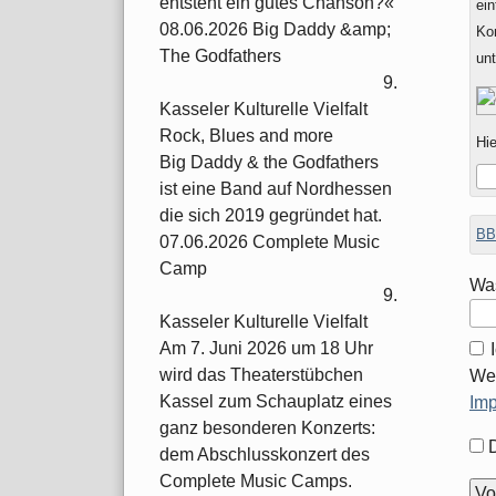
entsteht ein gutes Chanson?«
ein
08.06.2026 Big Daddy &amp;
Ko
The Godfathers
un
9.
Kasseler Kulturelle Vielfalt
Rock, Blues and more
Hie
Big Daddy & the Godfathers
ist eine Band auf Nordhessen
die sich 2019 gegründet hat.
BB
07.06.2026 Complete Music
Camp
Was
9.
Kasseler Kulturelle Vielfalt
Am 7. Juni 2026 um 18 Uhr
wird das Theaterstübchen
Wei
Kassel zum Schauplatz eines
Im
ganz besonderen Konzerts:
For
dem Abschlusskonzert des
Opt
Complete Music Camps.