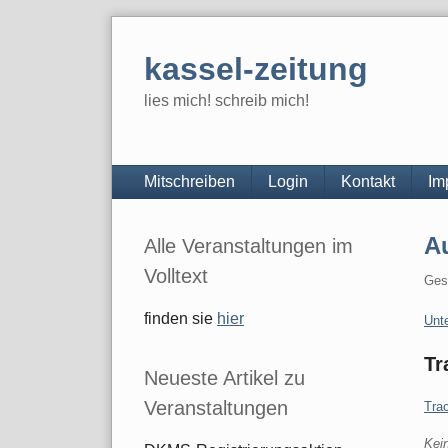
Skip
to
kassel-zeitung
content
lies mich! schreib mich!
Navigation
Mitschreiben
Login
Kontakt
Im
Seitenleiste
A
Alle Veranstaltungen im
Volltext
Ges
finden sie
hier
Kate
Unt
Tr
Neueste Artikel zu
Veranstaltungen
Tra
Kei