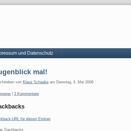
pressum und Datenschutz
ugenblick mal!
chrieben von
Klaus Schaake
am
Dienstag, 6. Mai 2008
gorien:
erwegs
|
3 Kommentare
ackbacks
ckback-URL für diesen Eintrag
ne Trackbacks