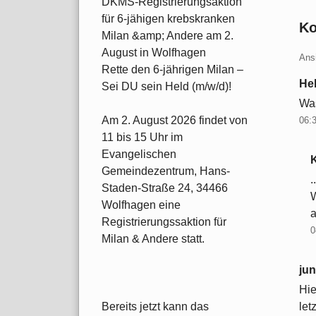
DKMS-Registrierungsaktion
für 6-jähigen krebskranken
K
Milan &amp; Andere am 2.
August in Wolfhagen
Ans
Rette den 6-jährigen Milan –
He
Sei DU sein Held (m/w/d)!
Was
Am 2. August 2026 findet von
06:
11 bis 15 Uhr im
Evangelischen
Gemeindezentrum, Hans-
.
Staden-Straße 24, 34466
W
Wolfhagen eine
Registrierungssaktion für
0
Milan & Andere statt.
ju
Hie
let
Bereits jetzt kann das