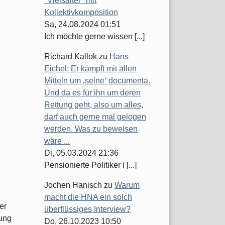
"Vielsaiter" mit
Kollektivkomposition
Sa, 24.08.2024 01:51
Ich möchte gerne wissen [...]
Richard Kallok
zu
Hans
Eichel: Er kämpft mit allen
Mitteln um ‚seine‘ documenta.
Und da es für ihn um deren
Rettung geht, also um alles,
darf auch gerne mal gelogen
werden. Was zu beweisen
wäre ...
Di, 05.03.2024 21:36
Pensionierte Politiker i [...]
Jochen Hanisch
zu
Warum
macht die HNA ein solch
er
überflüssiges Interview?
mung
Do, 26.10.2023 10:50