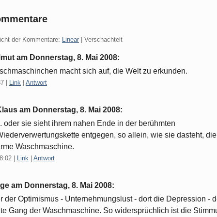
ommentare
icht der Kommentare:
Linear
| Verschachtelt
lmut am
Donnerstag, 8. Mai 2008
:
chmaschinchen macht sich auf, die Welt zu erkunden.
37
|
Link
|
Antwort
Klaus am
Donnerstag, 8. Mai 2008
:
.. oder sie sieht ihrem nahen Ende in der berühmten
iederverwertungskette entgegen, so allein, wie sie dasteht, die
arme Waschmaschine.
8:02
|
Link
|
Antwort
nge am
Donnerstag, 8. Mai 2008
:
r der Optimismus - Unternehmungslust - dort die Depression - d
zte Gang der Waschmaschine. So widersprüchlich ist die Stim