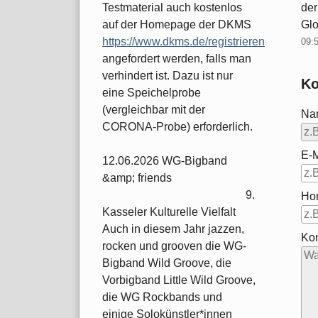
der
Testmaterial auch kostenlos
Glo
auf der Homepage der DKMS
https://www.dkms.de/registrieren
09:
angefordert werden, falls man
verhindert ist. Dazu ist nur
Ko
eine Speichelprobe
(vergleichbar mit der
Na
CORONA-Probe) erforderlich.
E-M
12.06.2026 WG-Bigband
&amp; friends
9.
Ho
Kasseler Kulturelle Vielfalt
Auch in diesem Jahr jazzen,
Ko
rocken und grooven die WG-
Bigband Wild Groove, die
Vorbigband Little Wild Groove,
die WG Rockbands und
einige Solokünstler*innen