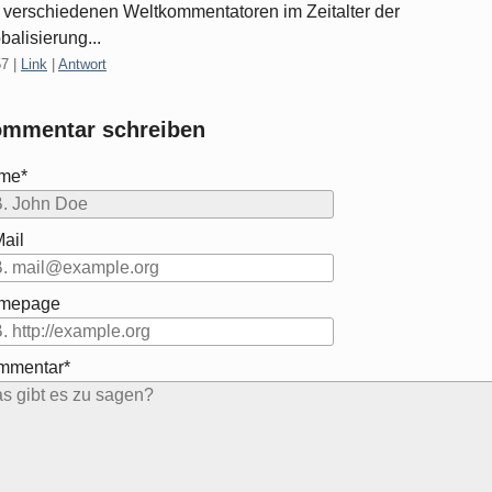
 verschiedenen Weltkommentatoren im Zeitalter der
balisierung...
57
|
Link
|
Antwort
mmentar schreiben
me*
ail
mepage
mmentar*