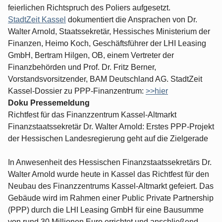
feierlichen Richtspruch des Poliers aufgesetzt.
StadtZeit Kassel
dokumentiert die Ansprachen von Dr.
Walter Arnold, Staatssekretär, Hessisches Ministerium der
Finanzen, Heimo Koch, Geschäftsführer der LHI Leasing
GmbH, Bertram Hilgen, OB, einem Vertreter der
Finanzbehörden und Prof. Dr. Fritz Berner,
Vorstandsvorsitzender, BAM Deutschland AG. StadtZeit
Kassel-Dossier zu PPP-Finanzentrum:
>>hier
Doku Pressemeldung
Richtfest für das Finanzzentrum Kassel-Altmarkt
Finanzstaatssekretär Dr. Walter Arnold: Erstes PPP-Projekt
der Hessischen Landesregierung geht auf die Zielgerade
In Anwesenheit des Hessischen Finanzstaatssekretärs Dr.
Walter Arnold wurde heute in Kassel das Richtfest für den
Neubau des Finanzzentrums Kassel-Altmarkt gefeiert. Das
Gebäude wird im Rahmen einer Public Private Partnership
(PPP) durch die LHI Leasing GmbH für eine Bausumme
von rund 30 Millionen Euro errichtet und anschließend