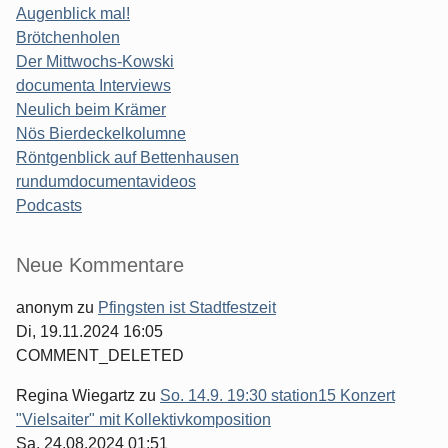
Augenblick mal!
Brötchenholen
Der Mittwochs-Kowski
documenta Interviews
Neulich beim Krämer
Nös Bierdeckelkolumne
Röntgenblick auf Bettenhausen
rundumdocumentavideos
Podcasts
Seitenleiste
Neue Kommentare
anonym
zu
Pfingsten ist Stadtfestzeit
Di, 19.11.2024 16:05
COMMENT_DELETED
Regina Wiegartz
zu
So. 14.9. 19:30 station15 Konzert
"Vielsaiter" mit Kollektivkomposition
Sa, 24.08.2024 01:51