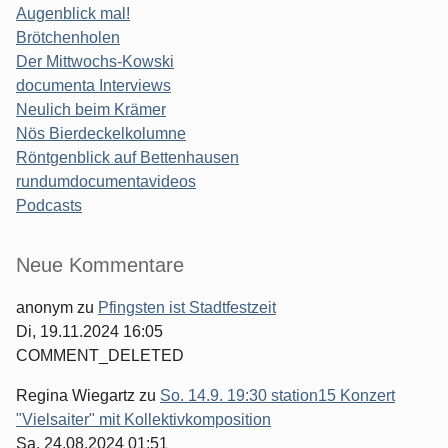
Augenblick mal!
Brötchenholen
Der Mittwochs-Kowski
documenta Interviews
Neulich beim Krämer
Nös Bierdeckelkolumne
Röntgenblick auf Bettenhausen
rundumdocumentavideos
Podcasts
Seitenleiste
Neue Kommentare
anonym
zu
Pfingsten ist Stadtfestzeit
Di, 19.11.2024 16:05
COMMENT_DELETED
Regina Wiegartz
zu
So. 14.9. 19:30 station15 Konzert
"Vielsaiter" mit Kollektivkomposition
Sa, 24.08.2024 01:51