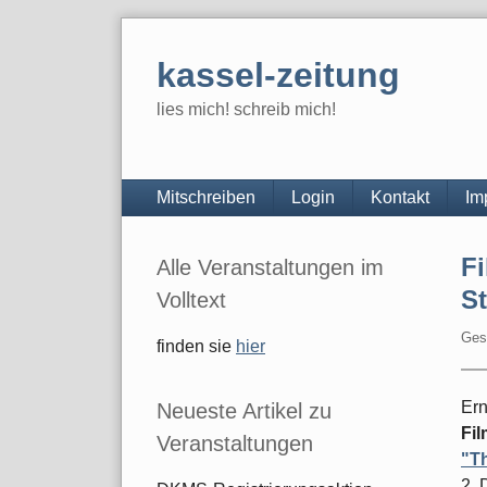
Skip
to
kassel-zeitung
content
lies mich! schreib mich!
Navigation
Mitschreiben
Login
Kontakt
Im
Seitenleiste
Fi
Alle Veranstaltungen im
St
Volltext
Ges
finden sie
hier
Ern
Neueste Artikel zu
Fi
Veranstaltungen
"T
2. 