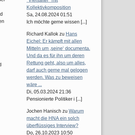
"Vielsaiter" mit
Kollektivkomposition
nd
Sa, 24.08.2024 01:51
en
Ich möchte gerne wissen [...]
Richard Kallok
zu
Hans
Eichel: Er kämpft mit allen
Mitteln um ‚seine‘ documenta.
Und da es für ihn um deren
Rettung geht, also um alles,
d
darf auch gerne mal gelogen
werden. Was zu beweisen
wäre ...
Di, 05.03.2024 21:36
Pensionierte Politiker i [...]
Jochen Hanisch
zu
Warum
macht die HNA ein solch
überflüssiges Interview?
Do, 26.10.2023 10:50