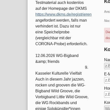
K
Testmaterial auch kostenlos
auf der Homepage der DKMS
Ans
https://www.dkms.de/registrieren
angefordert werden, falls man
Noc
verhindert ist. Dazu ist nur
eine Speichelprobe
Di
(vergleichbar mit der
dea
CORONA-Probe) erforderlich.
Ko
12.06.2026 WG-Bigband
Na
&amp; friends
9.
Kasseler Kulturelle Vielfalt
E-M
Auch in diesem Jahr jazzen,
rocken und grooven die WG-
Ho
Bigband Wild Groove, die
Vorbigband Little Wild Groove,
Ko
die WG Rockbands und
einige Solokünstler*innen