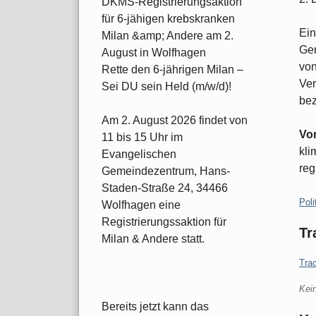
DKMS-Registrierungsaktion
für 6-jähigen krebskranken
Ein
Milan &amp; Andere am 2.
Gem
August in Wolfhagen
von
Rette den 6-jährigen Milan –
Ver
Sei DU sein Held (m/w/d)!
be
Am 2. August 2026 findet von
Vo
11 bis 15 Uhr im
kli
Evangelischen
reg
Gemeindezentrum, Hans-
Staden-Straße 24, 34466
Kate
Poli
Wolfhagen eine
Registrierungssaktion für
Tr
Milan & Andere statt.
Tra
Kei
Bereits jetzt kann das