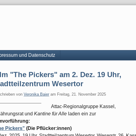
pressum und Datenschutz
lm "The Pickers" am 2. Dez. 19 Uhr,
adtteilzentrum Wesertor
chrieben von
Veronika Baier
am
Freitag, 21. November 2025
Attac-Regionalgruppe Kassel,
ährungsrat und
Kantine für Alle
laden ein zur
lmvorführung:
he Pickers"
(Die Pflücker:innen)
Dez. 2025, 19 Uhr, Stadtteilzentrum Wesertor, Weserstr. 26, Kas