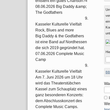
entsteht ein gutes Chanson?«
08.06.2026 Big Daddy &amp;
Um
The Godfathers
ver
9.
ein
Kasseler Kulturelle Vielfalt
Ko
Rock, Blues and more
un
Big Daddy & the Godfathers
ist eine Band auf Nordhessen
die sich 2019 gegründet hat.
Hie
07.06.2026 Complete Music
Camp
9.
Kasseler Kulturelle Vielfalt
BB
Am 7. Juni 2026 um 18 Uhr
wird das Theaterstübchen
Was
Kassel zum Schauplatz eines
ganz besonderen Konzerts:
dem Abschlusskonzert des
Wei
Complete Music Camps.
Im