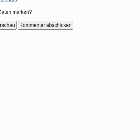
mular-
Daten merken?
ionen