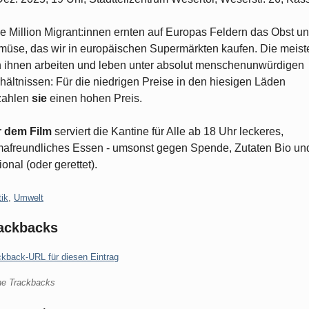
e Million Migrant:innen ernten auf Europas Feldern das Obst u
üse, das wir in europäischen Supermärkten kaufen. Die meist
 ihnen arbeiten und leben unter absolut menschenunwürdigen
hältnissen: Für die niedrigen Preise in den hiesigen Läden
zahlen
sie
einen hohen Preis.
r dem Film
serviert die Kantine für Alle ab 18 Uhr leckeres,
mafreundliches Essen - umsonst gegen Spende, Zutaten Bio un
ional (oder gerettet).
gorien:
tik
,
Umwelt
ackbacks
ckback-URL für diesen Eintrag
ne Trackbacks