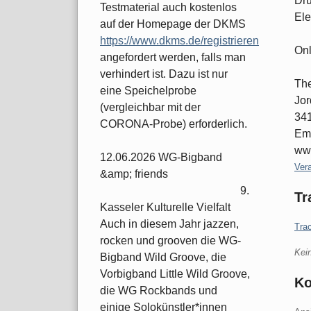
Dru
Testmaterial auch kostenlos
Ele
auf der Homepage der DKMS
https://www.dkms.de/registrieren
Onl
angefordert werden, falls man
verhindert ist. Dazu ist nur
The
eine Speichelprobe
Jor
(vergleichbar mit der
34
CORONA-Probe) erforderlich.
Ema
www
12.06.2026 WG-Bigband
Kate
Ver
&amp; friends
9.
Tr
Kasseler Kulturelle Vielfalt
Auch in diesem Jahr jazzen,
Tra
rocken und grooven die WG-
Kei
Bigband Wild Groove, die
Vorbigband Little Wild Groove,
K
die WG Rockbands und
einige Solokünstler*innen