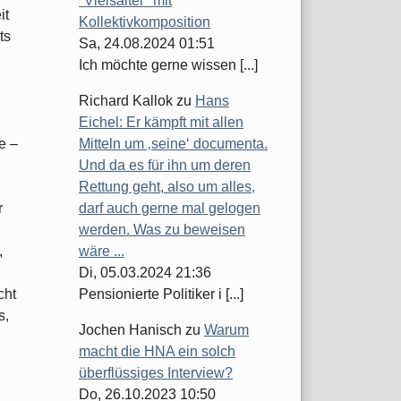
"Vielsaiter" mit
it
Kollektivkomposition
ts
Sa, 24.08.2024 01:51
Ich möchte gerne wissen [...]
Richard Kallok
zu
Hans
Eichel: Er kämpft mit allen
e –
Mitteln um ‚seine‘ documenta.
Und da es für ihn um deren
Rettung geht, also um alles,
r
darf auch gerne mal gelogen
werden. Was zu beweisen
,
wäre ...
Di, 05.03.2024 21:36
cht
Pensionierte Politiker i [...]
s,
Jochen Hanisch
zu
Warum
macht die HNA ein solch
überflüssiges Interview?
Do, 26.10.2023 10:50