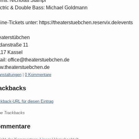
ms: Nicholas Stampf
ctric & Double Bass: Michael Goldmann
ine-Tickets unter: https://theaterstuebchen.reservix.de/events
aterstübchen
danstraße 11
117 Kassel
il: office@theaterstuebchen.de
.theaterstuebchen.de
gorien:
anstaltungen
|
0 Kommentare
ackbacks
ckback-URL für diesen Eintrag
ne Trackbacks
ommentare