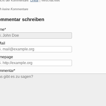
icht der Kommentare:
Linear
| Verschachtelt
h keine Kommentare
mmentar schreiben
me*
ail
mepage
mmentar*