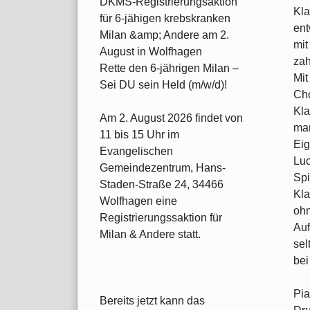
DKMS-Registrierungsaktion
Kla
für 6-jähigen krebskranken
ent
Milan &amp; Andere am 2.
mit
August in Wolfhagen
zah
Rette den 6-jährigen Milan –
Mit
Sei DU sein Held (m/w/d)!
Cho
Kla
Am 2. August 2026 findet von
man
11 bis 15 Uhr im
Eig
Evangelischen
Luc
Gemeindezentrum, Hans-
Spi
Staden-Straße 24, 34466
Kla
Wolfhagen eine
ohn
Registrierungssaktion für
Auf
Milan & Andere statt.
sel
bei
Pia
Bereits jetzt kann das