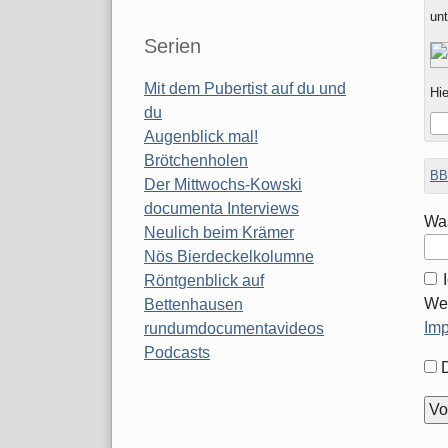
un
Serien
Mit dem Pubertist auf du und
Hie
du
Augenblick mal!
Brötchenholen
BB
Der Mittwochs-Kowski
documenta Interviews
Was
Neulich beim Krämer
Nös Bierdeckelkolumne
Röntgenblick auf
Wei
Bettenhausen
Im
rundumdocumentavideos
Podcasts
For
Opt