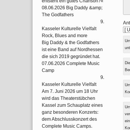
entsteht ein gutes Chanson?«
08.06.2026 Big Daddy &amp;
The Godfathers
9.
Ant
Kasseler Kulturelle Vielfalt
Rock, Blues and more
Ums
Big Daddy & the Godfathers
unt
ist eine Band auf Nordhessen
die sich 2019 gegründet hat.
Die
07.06.2026 Complete Music
Be
Camp
9.
Kasseler Kulturelle Vielfalt
Um
Am 7. Juni 2026 um 18 Uhr
Ko
wird das Theaterstübchen
Kassel zum Schauplatz eines
Um
ganz besonderen Konzerts:
ver
dem Abschlusskonzert des
ein
Complete Music Camps.
Ko