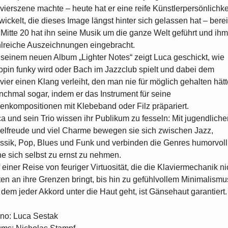
vierszene machte – heute hat er eine reife Künstlerpersönlichke
wickelt, die dieses Image längst hinter sich gelassen hat – berei
 Mitte 20 hat ihn seine Musik um die ganze Welt geführt und ihm
lreiche Auszeichnungen eingebracht.
 seinem neuen Album „Lighter Notes“ zeigt Luca geschickt, wie
pin funky wird oder Bach im Jazzclub spielt und dabei dem
vier einen Klang verleiht, den man nie für möglich gehalten hätt
chmal sogar, indem er das Instrument für seine
enkompositionen mit Klebeband oder Filz präpariert.
a und sein Trio wissen ihr Publikum zu fesseln: Mit jugendliche
elfreude und viel Charme bewegen sie sich zwischen Jazz,
ssik, Pop, Blues und Funk und verbinden die Genres humorvoll
e sich selbst zu ernst zu nehmen.
 einer Reise von feuriger Virtuosität, die die Klaviermechanik ni
ten an ihre Grenzen bringt, bis hin zu gefühlvollem Minimalismu
 dem jeder Akkord unter die Haut geht, ist Gänsehaut garantiert.
no: Luca Sestak