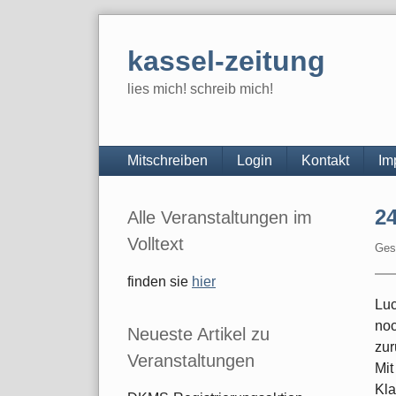
Skip
to
kassel-zeitung
content
lies mich! schreib mich!
Navigation
Mitschreiben
Login
Kontakt
Im
Seitenleiste
24
Alle Veranstaltungen im
Volltext
Ges
finden sie
hier
Luc
noc
Neueste Artikel zu
zur
Veranstaltungen
Mit
Kla