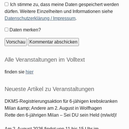
Ich stimme zu, dass meine Daten gespeichert werden
dürfen. Weitere Einzelheiten und Informationen siehe
Datenschutzerklärung / Impressum
.
Formular-
Daten merken?
Optionen
Seitenleiste
Alle Veranstaltungen im Volltext
finden sie
hier
Neueste Artikel zu Veranstaltungen
DKMS-Registrierungsaktion für 6-jähigen krebskranken
Milan &amp; Andere am 2. August in Wolfhagen
Rette den 6-jährigen Milan – Sei DU sein Held (m/w/d)!
Am 2. August 2026 findet von 11 bis 15 Uhr im