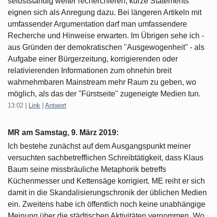
selbstständig weiter recherchieren, kurze Statements
eignen sich als Anregung dazu. Bei längeren Artikeln mit
umfassender Argumentation darf man umfassendere
Recherche und Hinweise erwarten. Im Übrigen sehe ich -
aus Gründen der demokratischen "Ausgewogenheit" - als
Aufgabe einer Bürgerzeitung, korrigierenden oder
relativierenden Informationen zum ohnehin breit
wahrnehmbaren Mainstream mehr Raum zu geben, wo
möglich, als das der "Fürstseite" zugeneigte Medien tun.
13:02
|
Link
|
Antwort
MR am
Samstag, 9. März 2019
:
Ich bestehe zunächst auf dem Ausgangspunkt meiner
versuchten sachbetrefflichen Schreibtätigkeit, dass Klaus
Baum seine missbräuliche Metaphorik betreffs
Küchenmesser und Kettensäge korrigiert. ME reiht er sich
damit in die Skandalisierungschronik der üblichen Medien
ein. Zweitens habe ich öffentlich noch keine unabhängige
Meinung über die städtischen Aktivitäten vernommen. Wo