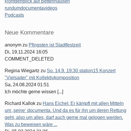
Röntgenblick auf Bettenhausen
rundumdocumentavideos
Podcasts
Seitenleiste
Neue Kommentare
anonym
zu
Pfingsten ist Stadtfestzeit
Di, 19.11.2024 16:05
COMMENT_DELETED
Regina Wiegartz
zu
So. 14.9. 19:30 station15 Konzert
"Vielsaiter" mit Kollektivkomposition
Sa, 24.08.2024 01:51
Ich möchte gerne wissen [...]
Richard Kallok
zu
Hans Eichel: Er kämpft mit allen Mitteln
um ‚seine‘ documenta. Und da es für ihn um deren Rettung
geht, also um alles, darf auch gerne mal gelogen werden.
Was zu beweisen wäre ...