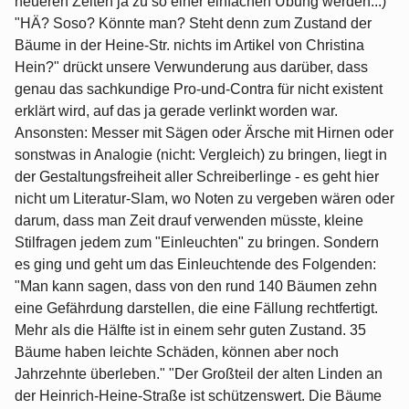
neueren Zeiten ja zu so einer einfachen Übung werden...)
"HÄ? Soso? Könnte man? Steht denn zum Zustand der
Bäume in der Heine-Str. nichts im Artikel von Christina
Hein?" drückt unsere Verwunderung aus darüber, dass
genau das sachkundige Pro-und-Contra für nicht existent
erklärt wird, auf das ja gerade verlinkt worden war.
Ansonsten: Messer mit Sägen oder Ärsche mit Hirnen oder
sonstwas in Analogie (nicht: Vergleich) zu bringen, liegt in
der Gestaltungsfreiheit aller Schreiberlinge - es geht hier
nicht um Literatur-Slam, wo Noten zu vergeben wären oder
darum, dass man Zeit drauf verwenden müsste, kleine
Stilfragen jedem zum "Einleuchten" zu bringen. Sondern
es ging und geht um das Einleuchtende des Folgenden:
"Man kann sagen, dass von den rund 140 Bäumen zehn
eine Gefährdung darstellen, die eine Fällung rechtfertigt.
Mehr als die Hälfte ist in einem sehr guten Zustand. 35
Bäume haben leichte Schäden, können aber noch
Jahrzehnte überleben." "Der Großteil der alten Linden an
der Heinrich-Heine-Straße ist schützenswert. Die Bäume