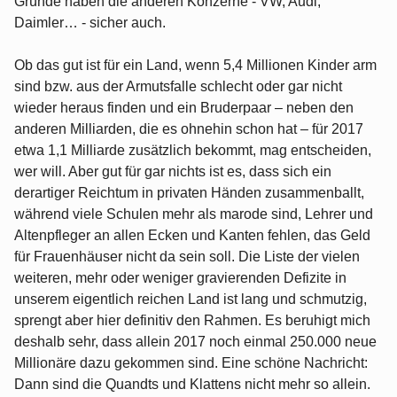
Gründe haben die anderen Konzerne - VW, Audi,
Daimler… - sicher auch.
Ob das gut ist für ein Land, wenn 5,4 Millionen Kinder arm
sind bzw. aus der Armutsfalle schlecht oder gar nicht
wieder heraus finden und ein Bruderpaar – neben den
anderen Milliarden, die es ohnehin schon hat – für 2017
etwa 1,1 Milliarde zusätzlich bekommt, mag entscheiden,
wer will. Aber gut für gar nichts ist es, dass sich ein
derartiger Reichtum in privaten Händen zusammenballt,
während viele Schulen mehr als marode sind, Lehrer und
Altenpfleger an allen Ecken und Kanten fehlen, das Geld
für Frauenhäuser nicht da sein soll. Die Liste der vielen
weiteren, mehr oder weniger gravierenden Defizite in
unserem eigentlich reichen Land ist lang und schmutzig,
sprengt aber hier definitiv den Rahmen. Es beruhigt mich
deshalb sehr, dass allein 2017 noch einmal 250.000 neue
Millionäre dazu gekommen sind. Eine schöne Nachricht:
Dann sind die Quandts und Klattens nicht mehr so allein.