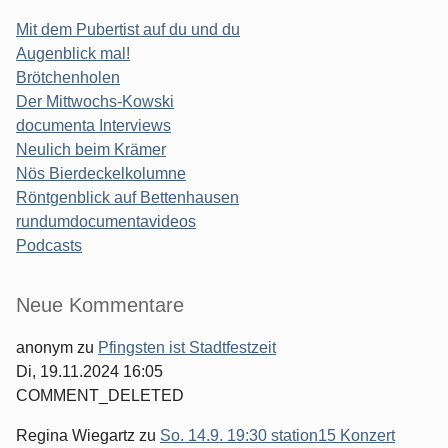
Mit dem Pubertist auf du und du
Augenblick mal!
Brötchenholen
Der Mittwochs-Kowski
documenta Interviews
Neulich beim Krämer
Nös Bierdeckelkolumne
Röntgenblick auf Bettenhausen
rundumdocumentavideos
Podcasts
Seitenleiste
Neue Kommentare
anonym
zu
Pfingsten ist Stadtfestzeit
Di, 19.11.2024 16:05
COMMENT_DELETED
Regina Wiegartz
zu
So. 14.9. 19:30 station15 Konzert