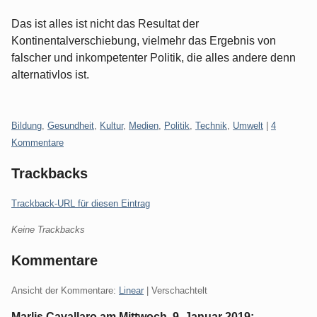
Das ist alles ist nicht das Resultat der
Kontinentalverschiebung, vielmehr das Ergebnis von
falscher und inkompetenter Politik, die alles andere denn
alternativlos ist.
Kategorien:
Bildung
,
Gesundheit
,
Kultur
,
Medien
,
Politik
,
Technik
,
Umwelt
|
4
Kommentare
Trackbacks
Trackback-URL für diesen Eintrag
Keine Trackbacks
Kommentare
Ansicht der Kommentare:
Linear
| Verschachtelt
Marlis Cavallaro am
Mittwoch, 9. Januar 2019
: