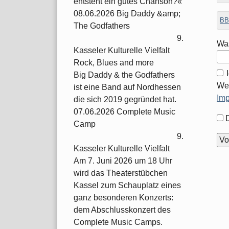
entsteht ein gutes Chanson?«
08.06.2026 Big Daddy &amp;
BB
The Godfathers
9.
Was
Kasseler Kulturelle Vielfalt
Rock, Blues and more
Big Daddy & the Godfathers
Wei
ist eine Band auf Nordhessen
Im
die sich 2019 gegründet hat.
07.06.2026 Complete Music
For
Camp
Opt
9.
Kasseler Kulturelle Vielfalt
Am 7. Juni 2026 um 18 Uhr
wird das Theaterstübchen
Kassel zum Schauplatz eines
ganz besonderen Konzerts:
dem Abschlusskonzert des
Complete Music Camps.