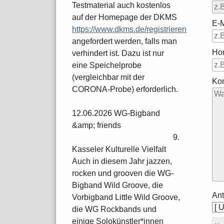
Testmaterial auch kostenlos
auf der Homepage der DKMS
E-M
https://www.dkms.de/registrieren
angefordert werden, falls man
Ho
verhindert ist. Dazu ist nur
eine Speichelprobe
(vergleichbar mit der
Ko
CORONA-Probe) erforderlich.
12.06.2026 WG-Bigband
&amp; friends
9.
Kasseler Kulturelle Vielfalt
Auch in diesem Jahr jazzen,
rocken und grooven die WG-
Bigband Wild Groove, die
Ant
Vorbigband Little Wild Groove,
die WG Rockbands und
einige Solokünstler*innen