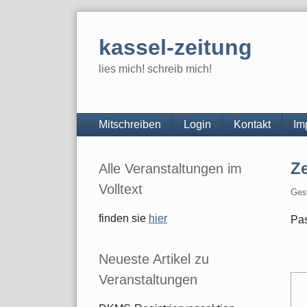
Skip
to
kassel-zeitung
content
lies mich! schreib mich!
Navigation
Mitschreiben
Login
Kontakt
Im
Seitenleiste
Z
Alle Veranstaltungen im
Volltext
Ges
finden sie
hier
Pas
Neueste Artikel zu
Veranstaltungen