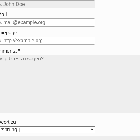
ail
mepage
mmentar*
wort zu