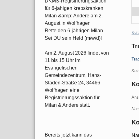
DKMS-Registrierungsaktion
für 6-jähigen krebskranken
Milan &amp; Andere am 2.
August in Wolfhagen
Rette den 6-jährigen Milan –
Kate
Kult
Sei DU sein Held (m/w/d)!
Tr
Am 2. August 2026 findet von
Tra
11 bis 15 Uhr im
Evangelischen
Kei
Gemeindezentrum, Hans-
Staden-Straße 24, 34466
K
Wolfhagen eine
Ans
Registrierungssaktion für
Milan & Andere statt.
Noc
Ko
Bereits jetzt kann das
Na