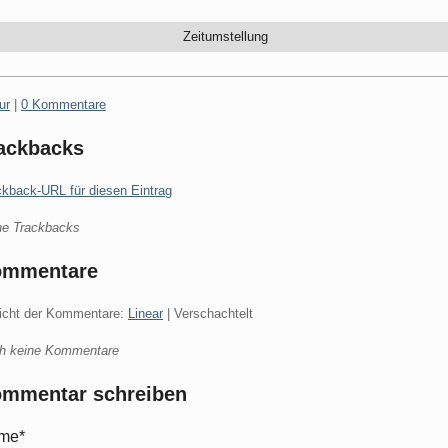
Zeitumstellung
gorien:
ur
|
0 Kommentare
ackbacks
ckback-URL für diesen Eintrag
ne Trackbacks
ommentare
icht der Kommentare:
Linear
| Verschachtelt
h keine Kommentare
mmentar schreiben
me*