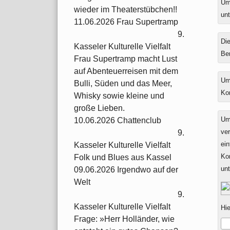
Ums
wieder im Theaterstübchen!!
unt
11.06.2026 Frau Supertramp
9.
Die
Kasseler Kulturelle Vielfalt
Be
Frau Supertramp macht Lust
auf Abenteuerreisen mit dem
Um
Bulli, Süden und das Meer,
Ko
Whisky sowie kleine und
große Lieben.
Um
10.06.2026 Chattenclub
ver
9.
ein
Kasseler Kulturelle Vielfalt
Ko
Folk und Blues aus Kassel
un
09.06.2026 Irgendwo auf der
Welt
9.
Kasseler Kulturelle Vielfalt
Hie
Frage: »Herr Holländer, wie