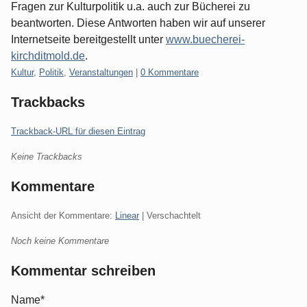
Fragen zur Kulturpolitik u.a. auch zur Bücherei zu
beantworten. Diese Antworten haben wir auf unserer
Internetseite bereitgestellt unter
www.buecherei-
kirchditmold.de
.
Kategorien:
Kultur
,
Politik
,
Veranstaltungen
|
0 Kommentare
Trackbacks
Trackback-URL für diesen Eintrag
Keine Trackbacks
Kommentare
Ansicht der Kommentare:
Linear
| Verschachtelt
Noch keine Kommentare
Kommentar schreiben
Name*