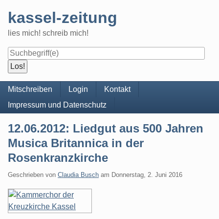
Skip
kassel-zeitung
to
content
lies mich! schreib mich!
Navigation
Mitschreiben
Login
Kontakt
Impressum und Datenschutz
12.06.2012: Liedgut aus 500 Jahren
Musica Britannica in der
Rosenkranzkirche
Geschrieben von
Claudia Busch
am
Donnerstag, 2. Juni 2016