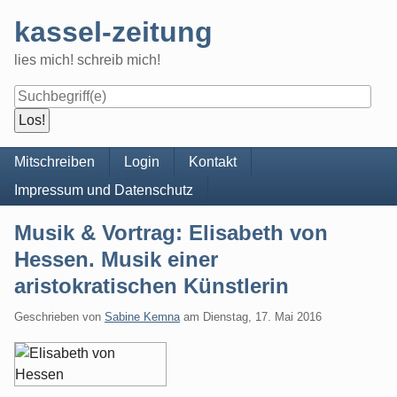
Skip
kassel-zeitung
to
content
lies mich! schreib mich!
Navigation
Mitschreiben
Login
Kontakt
Impressum und Datenschutz
Musik & Vortrag: Elisabeth von
Hessen. Musik einer
aristokratischen Künstlerin
Geschrieben von
Sabine Kemna
am
Dienstag, 17. Mai 2016