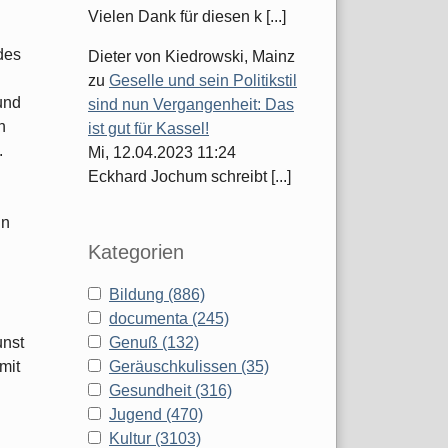
Vielen Dank für diesen k [...]
des
Dieter von Kiedrowski, Mainz
zu
Geselle und sein Politikstil
und
sind nun Vergangenheit: Das
n
ist gut für Kassel!
.
Mi, 12.04.2023 11:24
Eckhard Jochum schreibt [...]
in
Kategorien
Bildung (886)
documenta (245)
unst
Genuß (132)
mit
Geräuschkulissen (35)
Gesundheit (316)
Jugend (470)
Kultur (3103)