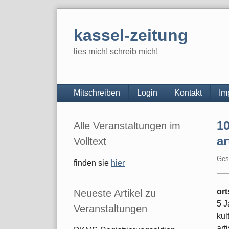
Skip
to
kassel-zeitung
content
lies mich! schreib mich!
Navigation
Mitschreiben
Login
Kontakt
Im
Seitenleiste
10
Alle Veranstaltungen im
ar
Volltext
Ges
finden sie
hier
or
Neueste Artikel zu
5 J
Veranstaltungen
kul
art