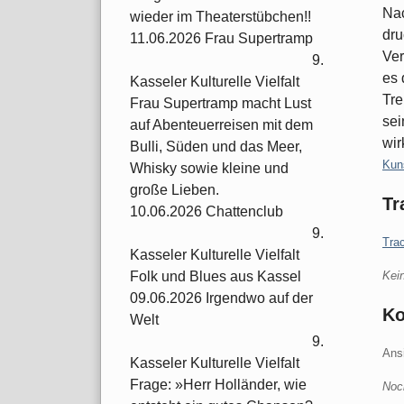
Nac
wieder im Theaterstübchen!!
dru
11.06.2026 Frau Supertramp
Ver
9.
es 
Kasseler Kulturelle Vielfalt
Tre
Frau Supertramp macht Lust
sei
auf Abenteuerreisen mit dem
wir
Bulli, Süden und das Meer,
Kate
Kun
Whisky sowie kleine und
große Lieben.
Tr
10.06.2026 Chattenclub
9.
Tra
Kasseler Kulturelle Vielfalt
Kei
Folk und Blues aus Kassel
09.06.2026 Irgendwo auf der
K
Welt
9.
Ans
Kasseler Kulturelle Vielfalt
Frage: »Herr Holländer, wie
Noc