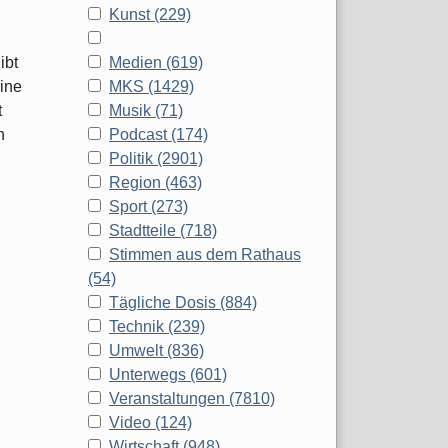
Kunst (229)
ibt
Medien (619)
ine
MKS (1429)
t
Musik (71)
h
Podcast (174)
Politik (2901)
Region (463)
Sport (273)
Stadtteile (718)
Stimmen aus dem Rathaus
(54)
Tägliche Dosis (884)
Technik (239)
Umwelt (836)
Unterwegs (601)
Veranstaltungen (7810)
Video (124)
Wirtschaft (948)