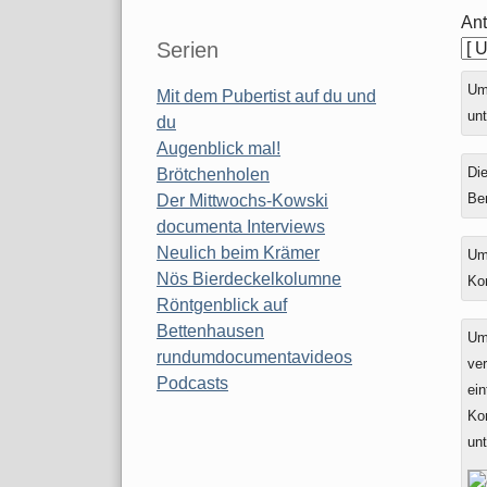
Ant
Serien
Ums
Mit dem Pubertist auf du und
unt
du
Augenblick mal!
Die
Brötchenholen
Be
Der Mittwochs-Kowski
documenta Interviews
Neulich beim Krämer
Um
Nös Bierdeckelkolumne
Ko
Röntgenblick auf
Bettenhausen
Um
rundumdocumentavideos
ver
Podcasts
ein
Ko
un