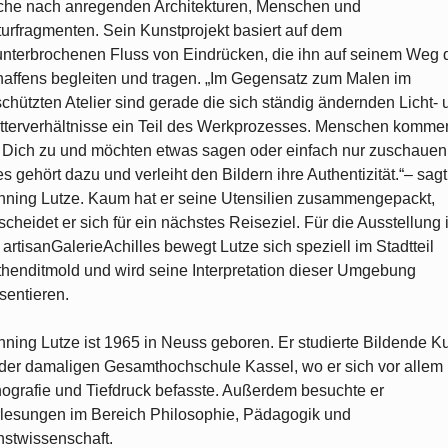
he nach anregenden Architekturen, Menschen und
urfragmenten. Sein Kunstprojekt basiert auf dem
nterbrochenen Fluss von Eindrücken, die ihn auf seinem Weg 
affens begleiten und tragen. „Im Gegensatz zum Malen im
chützten Atelier sind gerade die sich ständig ändernden Licht- 
terverhältnisse ein Teil des Werkprozesses. Menschen komme
 Dich zu und möchten etwas sagen oder einfach nur zuschauen
es gehört dazu und verleiht den Bildern ihre Authentizität.“– sagt
ning Lutze. Kaum hat er seine Utensilien zusammengepackt,
scheidet er sich für ein nächstes Reiseziel. Für die Ausstellung 
 artisanGalerieAchilles bewegt Lutze sich speziell im Stadtteil
henditmold und wird seine Interpretation dieser Umgebung
sentieren.
ning Lutze ist 1965 in Neuss geboren. Er studierte Bildende K
der damaligen Gesamthochschule Kassel, wo er sich vor allem 
hografie und Tiefdruck befasste. Außerdem besuchte er
lesungen im Bereich Philosophie, Pädagogik und
stwissenschaft.