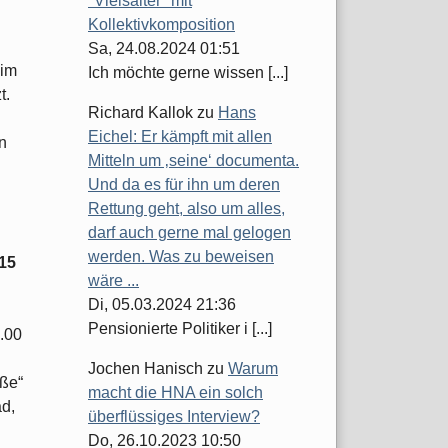
"Vielsaiter" mit
Kollektivkomposition
Sa, 24.08.2024 01:51
 im
Ich möchte gerne wissen [...]
t.
Richard Kallok
zu
Hans
Eichel: Er kämpft mit allen
en
Mitteln um ‚seine‘ documenta.
Und da es für ihn um deren
Rettung geht, also um alles,
darf auch gerne mal gelogen
werden. Was zu beweisen
15
wäre ...
Di, 05.03.2024 21:36
Pensionierte Politiker i [...]
.00
Jochen Hanisch
zu
Warum
aße“
macht die HNA ein solch
ad,
überflüssiges Interview?
Do, 26.10.2023 10:50