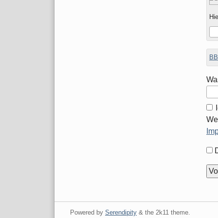
Hie
BB
Was
Wei
Im
For
Opt
Powered by
Serendipity
& the
2k11
theme.