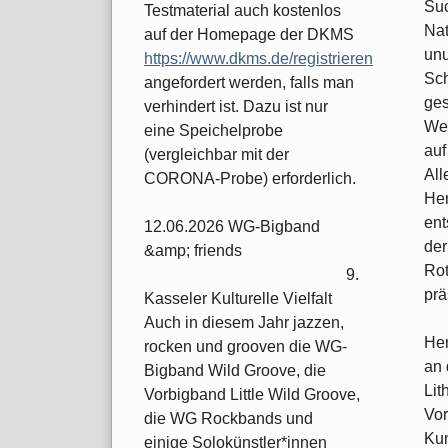
Suc
Testmaterial auch kostenlos
Nat
auf der Homepage der DKMS
unu
https://www.dkms.de/registrieren
Sch
angefordert werden, falls man
ges
verhindert ist. Dazu ist nur
Wet
eine Speichelprobe
auf
(vergleichbar mit der
All
CORONA-Probe) erforderlich.
Hen
ent
12.06.2026 WG-Bigband
der
&amp; friends
Rot
9.
prä
Kasseler Kulturelle Vielfalt
Auch in diesem Jahr jazzen,
Hen
rocken und grooven die WG-
an 
Bigband Wild Groove, die
Lit
Vorbigband Little Wild Groove,
Vor
die WG Rockbands und
Kun
einige Solokünstler*innen