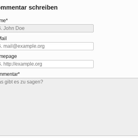
mmentar schreiben
me*
ail
mepage
mmentar*