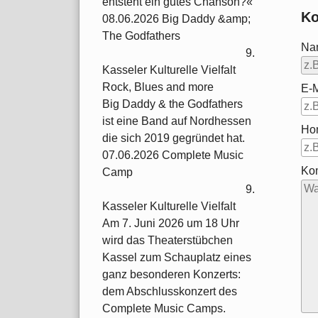
entsteht ein gutes Chanson?«
Ko
08.06.2026 Big Daddy &amp;
The Godfathers
Na
9.
Kasseler Kulturelle Vielfalt
Rock, Blues and more
E-M
Big Daddy & the Godfathers
ist eine Band auf Nordhessen
Ho
die sich 2019 gegründet hat.
07.06.2026 Complete Music
Ko
Camp
9.
Kasseler Kulturelle Vielfalt
Am 7. Juni 2026 um 18 Uhr
wird das Theaterstübchen
Kassel zum Schauplatz eines
ganz besonderen Konzerts:
dem Abschlusskonzert des
Complete Music Camps.