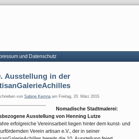
pressum und Datenschutz
. Ausstellung in der
tisanGalerieAchilles
chrieben von
Sabine Kemna
am
Freitag, 20. März 2015
Nomadische Stadtmalerei:
tsbezogene Ausstellung von Henning Lutze
ahre erfolgreiche Vereinsarbeit liegen hinter dem kunst- und
turfördernden Verein artisan e.V., der in seiner
isanGalerieAchilles bereits die 10. Ausstellung feiert.