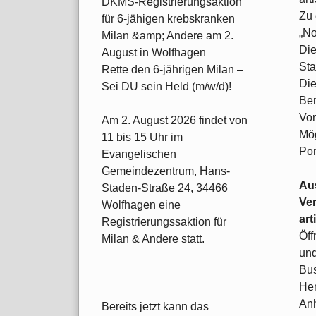
DKMS-Registrierungsaktion
Zu 
für 6-jähigen krebskranken
„No
Milan &amp; Andere am 2.
Die
August in Wolfhagen
Sta
Rette den 6-jährigen Milan –
Die
Sei DU sein Held (m/w/d)!
Ber
Vor
Am 2. August 2026 findet von
Mög
11 bis 15 Uhr im
Por
Evangelischen
Gemeindezentrum, Hans-
Aus
Staden-Straße 24, 34466
Ver
Wolfhagen eine
art
Registrierungssaktion für
Öff
Milan & Andere statt.
und
Bus
Hen
Anh
Bereits jetzt kann das