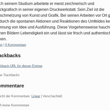
h seinem Studium arbeitete er meist zeichnerisch und
ckgrafisch in seiner eigenen Druckwerkstatt. Sein Ziel ist die
schmelzung von Kunst und Grafik. Bei seinen Arbeiten vor Ort g
durch die spontanen Aktionen und Reaktionen des Umfeldes ke
nnung von Idee und Ausführung. Diese Vorgehensweise hauch
nen Bildern Lebendigkeit ein und lässt sie frisch und authentisc
ken.
gorien:
st
|
0 Kommentare
ackbacks
ckback-URL für diesen Eintrag
ne Trackbacks
ommentare
icht der Kommentare:
Linear
| Verschachtelt
h keine Kommentare