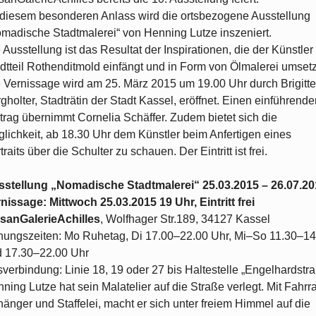
diesem besonderen Anlass wird die ortsbezogene Ausstellung
madische Stadtmalerei“ von Henning Lutze inszeniert.
 Ausstellung ist das Resultat der Inspirationen, die der Künstler
dtteil Rothenditmold einfängt und in Form von Ölmalerei umsetz
 Vernissage wird am 25. März 2015 um 19.00 Uhr durch Brigitte
gholter, Stadträtin der Stadt Kassel, eröffnet. Einen einführend
trag übernimmt Cornelia Schäffer. Zudem bietet sich die
lichkeit, ab 18.30 Uhr dem Künstler beim Anfertigen eines
traits über die Schulter zu schauen. Der Eintritt ist frei.
stellung „Nomadische Stadtmalerei“ 25.03.2015 – 26.07.20
nissage: Mittwoch 25.03.2015 19 Uhr, Eintritt frei
isanGalerieAchilles
, Wolfhager Str.189, 34127 Kassel
nungszeiten: Mo Ruhetag, Di 17.00–22.00 Uhr, Mi–So 11.30–14
 17.30–22.00 Uhr
verbindung: Linie 18, 19 oder 27 bis Haltestelle „Engelhardstr
ning Lutze hat sein Malatelier auf die Straße verlegt. Mit Fahrr
änger und Staffelei, macht er sich unter freiem Himmel auf die